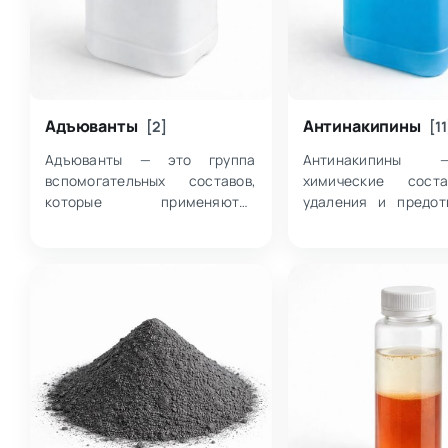
Адъюванты
Антинакипины
[2]
[11
Адъюванты — это группа
Антинакипины
вспомогательных составов,
химические сост
которые применяются
удаления и предот
совместно с другими
образования н
продуктами для изменения их
объединяющие р
рабочих свойств; внутри
органических 
категории собраны позиции
полиакрилатных по
на основе ра…
комплексообразующ