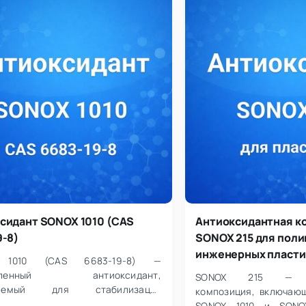
сидант SONOX 1010 (CAS
Антиоксидантная к
9-8)
SONOX 215 для поли
инженерных пласти
 1010 (CAS 6683-19-8) —
шленный антиоксидант,
SONOX 215 — ан
няемый для стабилизации
композиция, включаю
ских и полимерных материалов.
SONOX 1010 и SONOX