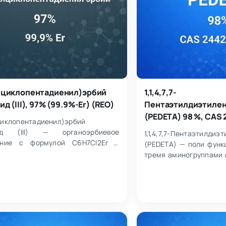
циклопентадиенил)эрбий
1,1,4,7,7-
д (III), 97% (99.9%-Er) (REO)
Пентаэтилдиэтиле
(PEDETA) 98 %, CAS 
иклопентадиенил)эрбий
ид (III) — органоэрбиевое
1,1,4,7,7-Пентаэтилдиэ
ение с формулой C6H7Cl2Er и
(PEDETA) — поли функ
улярной массой 317,28.
тремя аминогруппами 
вляет собой твердый…
заместителями, обла
л…