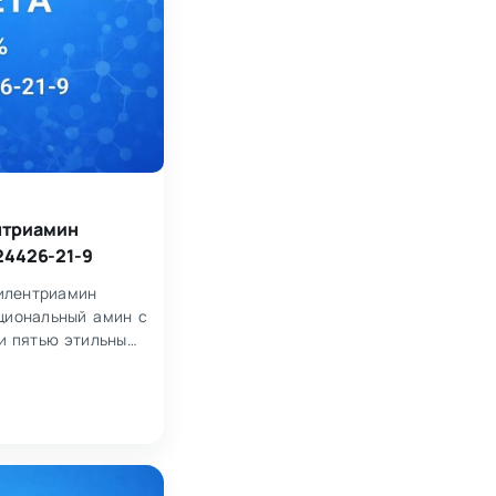
нтриамин
24426-21-9
тилентриамин
циональный амин с
и пятью этильными
дающий выраженной