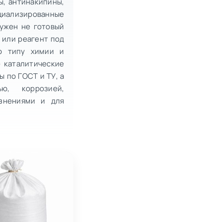
ы, антинакипины,
циализированные
нужен не готовый
 или реагент под
по типу химии и
е каталитические
 по ГОСТ и ТУ, а
ю, коррозией,
язнениями и для