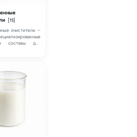
енные
ли
[15]
ные очистители —
иализированные
ие составы для
 различных видов
й с оборудования,
хностей и
ческих элементов,
ета…