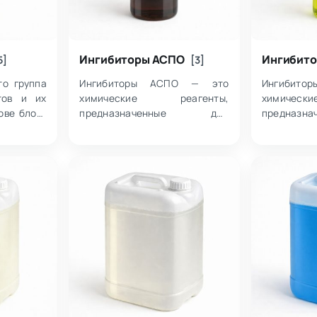
Ингибиторы АСПО
Ингибито
5]
[3]
то группа
Ингибиторы АСПО — это
Ингибитор
тов и их
химические реагенты,
химичес
ове блок-
предназначенные для
предназ
рхностно-
предотвращения образования
замед
ществ,
асфальтосмолопарафиновых
предотвра
задачей
отложений при добыче и
металлов
льсий и
транспорте нефти. Такие
средах,
составы применяют…
кислотных.