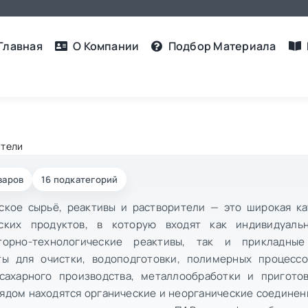
Главная
О Компании
Подбор Материалa
ители
варов
16 подкатегорий
ское сырьё, реактивы и растворители — это широкая ка
ских продуктов, в которую входят как индивидуаль
торно-технологические реактивы, так и прикладны
ты для очистки, водоподготовки, полимерных процессо
 сахарного производства, металлообработки и приготов
рядом находятся органические и неорганические соединен