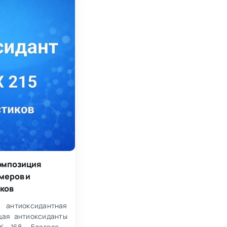
омпозиция
меров и
ков
тиоксидантная
щая антиоксиданты
 168. Благодаря