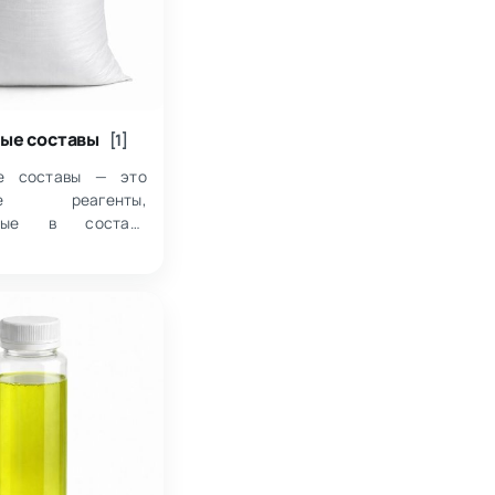
ые составы
[1]
ые составы — это
кие реагенты,
емые в составе
 растворов для
я их свойств в
 момент, прежде
 контролируемого
я струк…