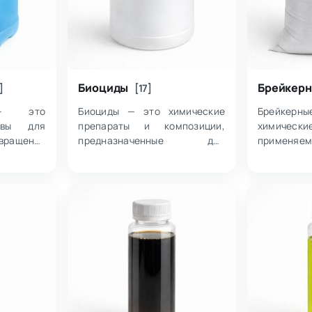
Биоциды
Брейкерн
]
[17]
 — это
Биоциды — это химические
Брейкерн
авы для
препараты и композиции,
химичес
вращения
предназначенные для
применя
акипи,
подавления и контроля
буровых
астворы
микробиологической
изменени
кислот,
активности в технологических
заданный
лимеров,
средах и продуктах. Внутри
всего для
их и…
категории соб…
разрушени