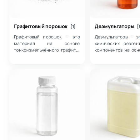
Графитовый порошок
Деэмульгаторы
[1]
[
Графитовый порошок — это
Деэмульгаторы — э
материал на основе
химических реаген
тонкоизмельчённого графита,
компонентов на осн
который используется там,
сополимеров и пове
где важны антифрикционные
активных ве
свойства и возможность
объединённых 
изменения характеристик
разрушения эму
покрытий…
разделения…