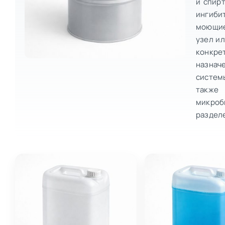
и спирт
ингиби
моющие
узел ил
конкре
назнач
системы
также
микроб
разделе