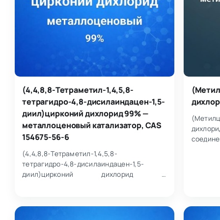
(4,4,8,8-Тетраметил-1,4,5,8-
(Метил
тетрагидро-4,8-дисилаиндацен-1,5-
дихлори
диил)цирконий дихлорид 99% —
(Метилц
металлоценовый катализатор, CAS
дихлор
154675-56-6
соедин
молек
(4,4,8,8-Тетраметил-1,4,5,8-
Предста
тетрагидро-4,8-дисилаиндацен-1,5-
диил)цирконий дихлорид —
металлоценовый комплекс циркония (IV)
класса дисилаиндаценовых…