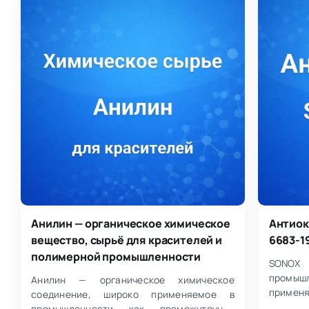
Анилин — органическое химическое
Антиок
вещество, сырьё для красителей и
6683-1
полимерной промышленности
SONOX
промы
Анилин — органическое химическое
приме
соединение, широко применяемое в
химиче
промышленности как промежуточное