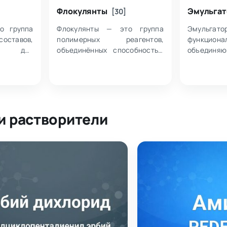
Флокулянты
Эмульга
[30]
о группа
Флокулянты — это группа
Эмульг
авов,
полимерных реагентов,
функциона
ых для
объединённых способностью
объединя
ворения и
образовывать хлопья
композици
смесей до
(флокулы) в жидких средах,
предназ
ции, где
что отражено в их химической
стабилиз
изнаком
природе и форме поставки,
однородн
указа…
основе н
фаз. Вн…
и растворители