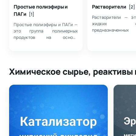
Простые полиэфиры и
Растворители
[2]
ПАГи
[1]
Растворители — эт
жидких сост
Простые полиэфиры и ПАГи —
предназначенн
это группа полимерных
разбавления, раст
продуктов на основе
доведения рабочих 
полиалкиленгликолей,
нужной консистен
объединяющая вещества с
объединяющим пр
близкой химической природой
выступает хим…
и схожей логикой
Химическое сырье, реактивы 
обозначений, включая…