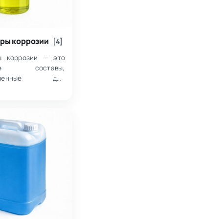
ры коррозии
[4]
ы коррозии — это
кие составы,
наченные для
ления или
щения разрушения
 в агрессивных
 прежде всего
 Внутри категории…