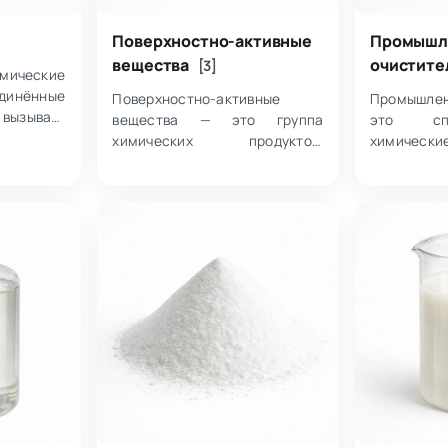
Поверхностно-активные
Промышл
вещества
очистите
[3]
имические
инённые
Поверхностно-активные
Промышлен
ызывать
вещества — это группа
это спец
аждение
химических продуктов,
химическ
ллоидных
объединённых способностью
удаления
х. Внутри
влиять на межфазное
загрязнени
различные
взаимодействие, в том числе
повер
обеспечивать смачивание,
технологи
эмульгирование…
включая м