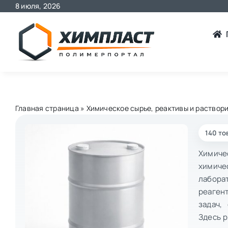
Skip
8 июля, 2026
to
content
Главная страница
»
Химическое сырье, реактивы и раствор
140 то
Химиче
химиче
лабора
реаген
задач,
Здесь 