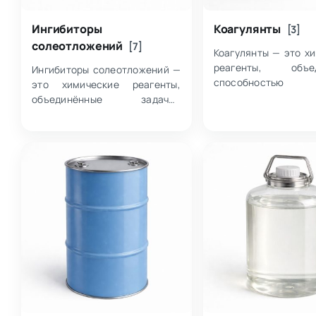
Ингибиторы
Коагулянты
[3]
солеотложений
[7]
Коагулянты — это х
реагенты, объед
Ингибиторы солеотложений —
способностью в
это химические реагенты,
укрупнение и ос
объединённые задачей
взвешенных и ко
предотвращения образования
частиц в жидкостя
минеральных отложений в
категории собраны 
технологических системах,
по с…
где циркулируют водные
раство…