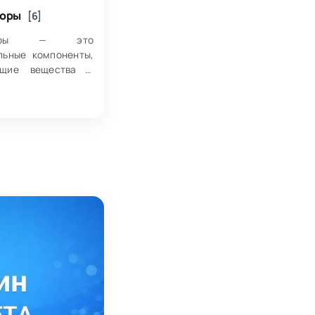
торы
[6]
аторы — это
льные компоненты,
ющие вещества и
и,
наченные для
ации и получения
ых эмульсий на
есмешивающихся