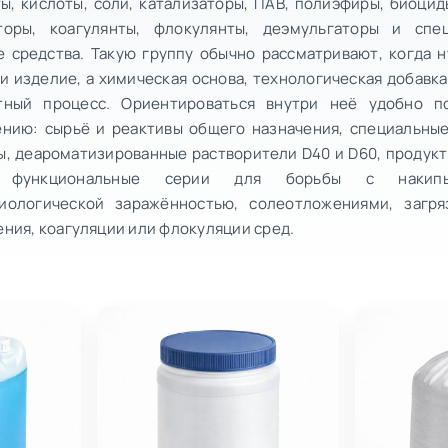
ы, кислоты, соли, катализаторы, ПАВ, полиэфиры, биоцид
торы, коагулянты, флокулянты, деэмульгаторы и спе
 средства. Такую группу обычно рассматривают, когда 
и изделие, а химическая основа, технологическая добавка
тный процесс. Ориентироваться внутри неё удобно 
ению: сырьё и реактивы общего назначения, специальны
, деароматизированные растворители D40 и D60, продукты
 функциональные серии для борьбы с накипь
иологической заражённостью, солеотложениями, загр
ния, коагуляции или флокуляции сред.