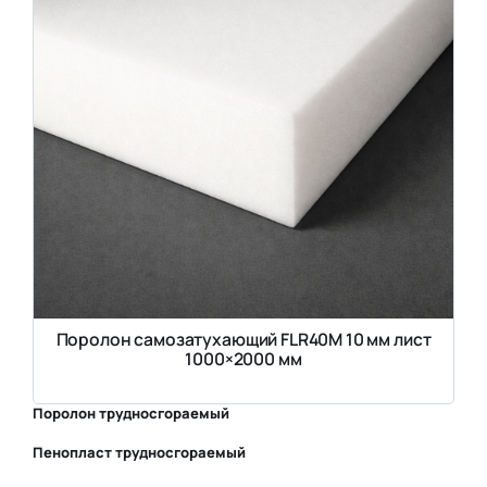
Поролон самозатухающий FLR40M 10 мм лист
1000×2000 мм
Поролон трудносгораемый
Пенопласт трудносгораемый
⛶