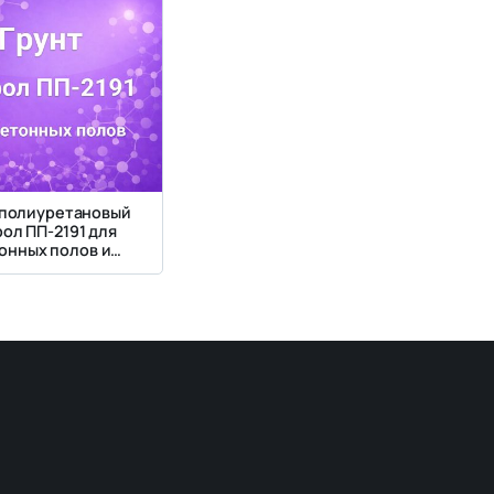
 полиуретановый
ол ПП-2191 для
онных полов и
вных покрытий