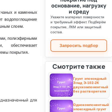
основание, нагрузку
и среду
счаных и каменных
Укажите материал поверхности
ет водопоглощение
и требуемый эффект. Подберём
шным слоем.
покрытие, ЛКМ или защитный
состав.
ыми, полиэфирными
и, обеспечивает
Запросить подбор
темы покрытия.
Смотрите также
Грунт эпоксидный
Элад Э-102-2К
двухкомпонентный
без растворителя
едназначенный для
Однокомпонентный
эпоксидный грунт