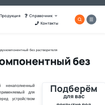
Продукция
Справочник
Контакты
двухкомпонентный без растворителя
компонентный без
Подберём
й ненаполненный
 применяемый для
для вас
еред устройством
покрытие под