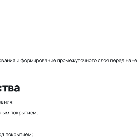
нования и формирование промежуточного слоя перед нан
ства
вания;
ным покрытием;
од покрытием;