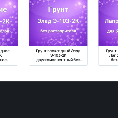
идное
Грунт эпоксидный Элад
Грунт
К
Э-103-2К
Лапр
тное
двухкомпонентный без
бет
щееся
растворителя
нали
олов