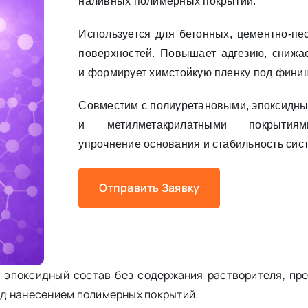
наливных полимерных покрытий.
Используется для бетонных, цементно-пе
поверхностей. Повышает адгезию, снижа
и формирует химстойкую пленку под фини
Совместим с полиуретановыми, эпоксидн
и метилметакрилатными покрытиям
упрочнение основания и стабильность сис
Отправить Заявку
 эпоксидный состав без содержания растворителя, пр
ед нанесением полимерных покрытий.