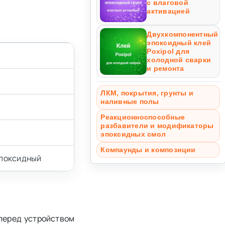
с влаговой
активацией
Двухкомпонентный
эпоксидный клей
Poxipol для
холодной сварки
и ремонта
ЛКМ, покрытия, грунты и
наливные полы
Реакционноспособные
разбавители и модификаторы
эпоксидных смол
Компаунды и композиции
эпоксидный
перед устройством