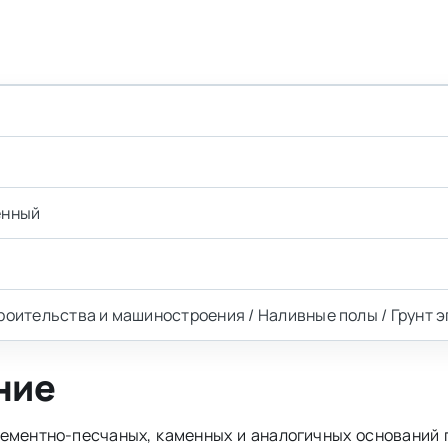
енный
оительства и машиностроения / Наливные полы / Грунт 
ние
цементно-песчаных, каменных и аналогичных оснований 