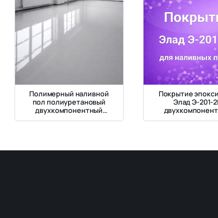
Полимерный наливной
Покрытие эпокс
пол полиуретановый
Элад Э-201-2
двухкомпонентный
двухкомпонен
самовыравнивающийся
самовыравниваю
для наливных п