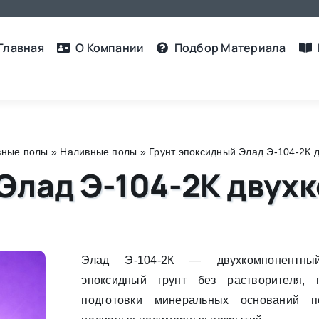
Главная
О Компании
Подбор Материалa
вные полы
»
Наливные полы
»
Грунт эпоксидный Элад Э-104-2К 
Элад Э-104-2К двух
Элад Э-104-2К — двухкомпонентны
эпоксидный грунт без растворителя,
подготовки минеральных оснований п