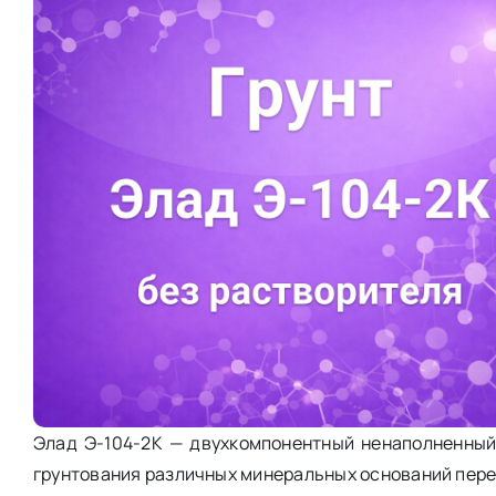
Элад Э-104-2К — двухкомпонентный ненаполненный
грунтования различных минеральных оснований пер