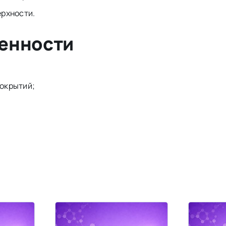
ерхности.
бенности
окрытий;