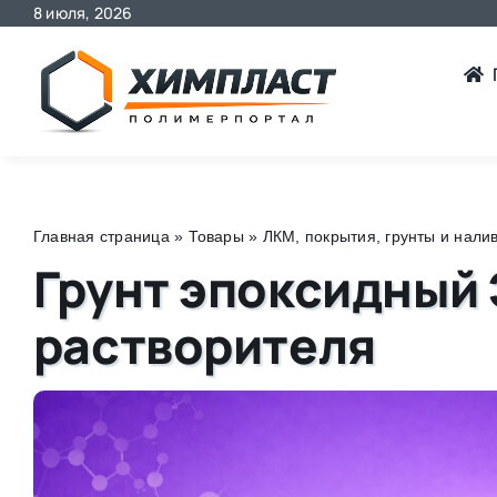
8 июля, 2026
Skip
to
content
Главная страница
»
Товары
»
ЛКМ, покрытия, грунты и нали
Грунт эпоксидный 
растворителя