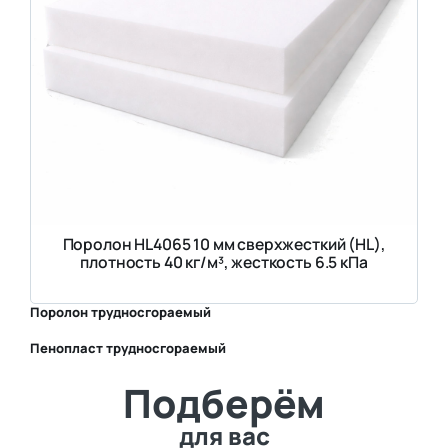
Поролон HL4065 10 мм сверхжесткий (HL),
плотность 40 кг/м³, жесткость 6.5 кПа
Поролон трудносгораемый
Пенопласт трудносгораемый
⛶
Подберём
⛶
для вас