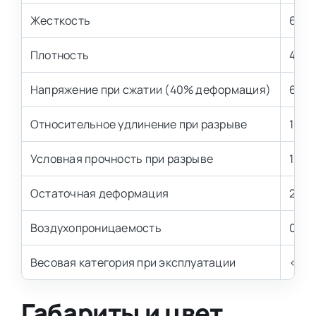
Жесткость
6,5 
Плотность
40 к
Напряжение при сжатии (40% деформация)
6,5±
Относительное удлинение при разрыве
100 
Условная прочность при разрыве
100 
Остаточная деформация
2,5-3
Воздухопроницаемость
0,8-1
Весовая категория при эксплуатации
< 120
Габариты и цвет