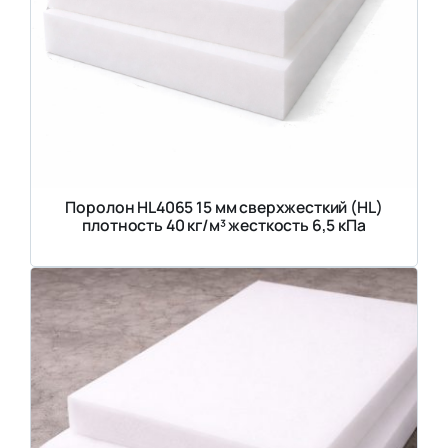
Поролон HL4065 15 мм сверхжесткий (HL)
плотность 40 кг/м³ жесткость 6,5 кПа