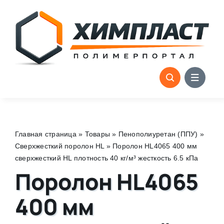
Skip
to
content
Главная страница
»
Товары
»
Пенополиуретан (ППУ)
»
Сверхжесткий поролон HL
»
Поролон HL4065 400 мм
сверхжесткий HL плотность 40 кг/м³ жесткость 6.5 кПа
Поролон HL4065
400 мм