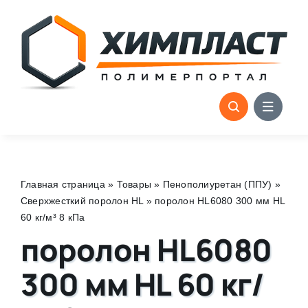
Skip
to
content
Главная страница
»
Товары
»
Пенополиуретан (ППУ)
»
Сверхжесткий поролон HL
»
поролон HL6080 300 мм HL
60 кг/м³ 8 кПа
поролон HL6080
300 мм HL 60 кг/