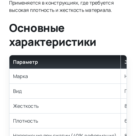
Применяется в конструкциях, где требуется
высокая плотность и жесткость материала.
Основные
характеристики
Параметр
Зна
Марка
HL6
Вид
Повы
Жесткость
8 кП
Плотность
60 к
Напряжение при сжатии (40% деформация)
8,1±0