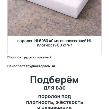
поролон HL6080 40 мм сверхжесткий HL
плотность 60 кг/м³
Поролон трудносгораемый
Пенопласт трудносгораемый
⛶
Подберём
⛶
для вас
поролон под
плотность, жёсткость
и назначение