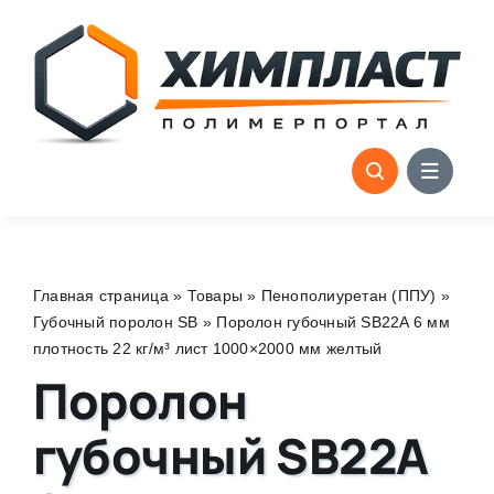
Skip
to
content
Главная страница
»
Товары
»
Пенополиуретан (ППУ)
»
Губочный поролон SB
»
Поролон губочный SB22A 6 мм
плотность 22 кг/м³ лист 1000×2000 мм желтый
Поролон
губочный SB22A