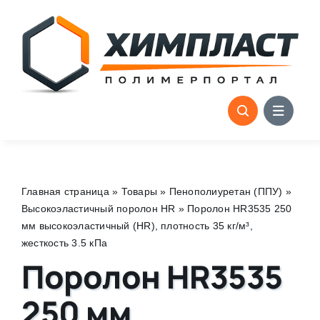
Skip
to
content
Главная страница
»
Товары
»
Пенополиуретан (ППУ)
»
Высокоэластичный поролон HR
»
Поролон HR3535 250
мм высокоэластичный (HR), плотность 35 кг/м³,
жесткость 3.5 кПа
Поролон HR3535
250 мм