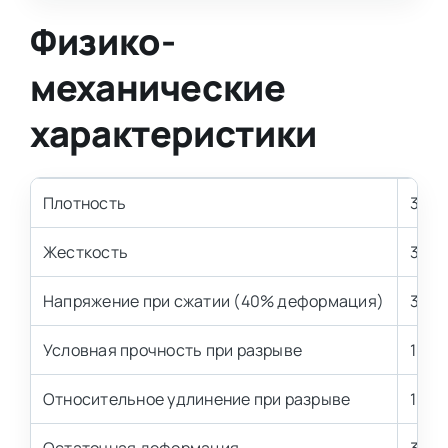
Физико-
механические
характеристики
Плотность
35 к
Жесткость
3.5 
Напряжение при сжатии (40% деформация)
3,5±
Условная прочность при разрыве
100 
Относительное удлинение при разрыве
100 