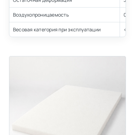
Остаточная деформация
3,0-
Воздухопроницаемость
0,8-1
Весовая категория при эксплуатации
< 100