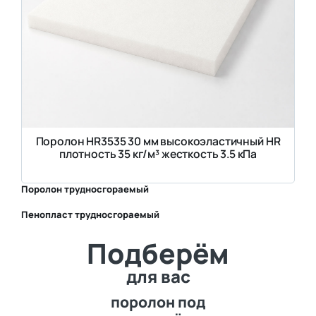
Поролон HR3535 30 мм высокоэластичный HR
плотность 35 кг/м³ жесткость 3.5 кПа
Поролон трудносгораемый
Пенопласт трудносгораемый
⛶
Подберём
⛶
для вас
поролон под