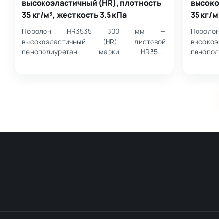
высокоэластичный (HR), плотность
высоко
35 кг/м³, жесткость 3.5 кПа
35 кг/м
Поролон HR3535 300 мм —
Поро
высокоэластичный (HR) листовой
высок
пенополиуретан марки HR3535
пеноп
плотностью 35 кг/м³ и жесткостью 3.5 кПа.
плотност
Изделие поставляется в р…
Формат 