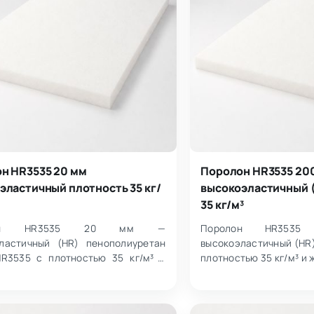
н HR3535 20 мм
Поролон HR3535 20
эластичный плотность 35 кг/
высокоэластичный (
35 кг/м³
лон HR3535 20 мм —
Поролон HR35
ластичный (HR) пенополиуретан
высокоэластичный (HR
R3535 с плотностью 35 кг/м³ и
плотностью 35 кг/м³ и 
стью 3.5 кПа. Поставляется в
Изделие имеет разме
размером 1…
мм и отн…