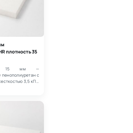
мм
R плотность 35
35 15 мм —
) пенополиуретан с
жесткостью 3,5 кПа.
истах размером