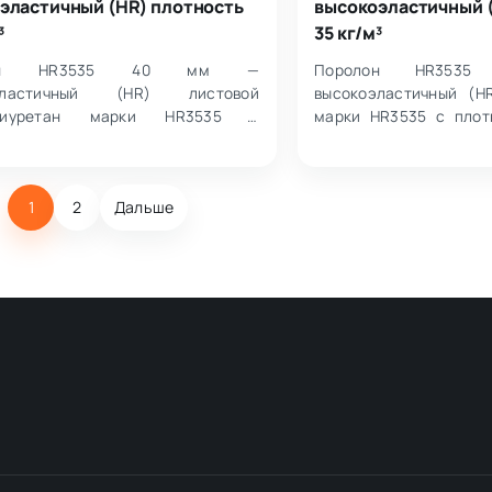
эластичный (HR) плотность
высокоэластичный 
³
35 кг/м³
лон HR3535 40 мм —
Поролон HR35
оэластичный (HR) листовой
высокоэластичный (H
олиуретан марки HR3535 с
марки HR3535 с плот
ью 35 кг/м³ и жесткостью 3.5 кПа.
жесткостью 3,5 кПа
листа: 1000×2000…
2000×1000×400 мм.…
1
2
Дальше