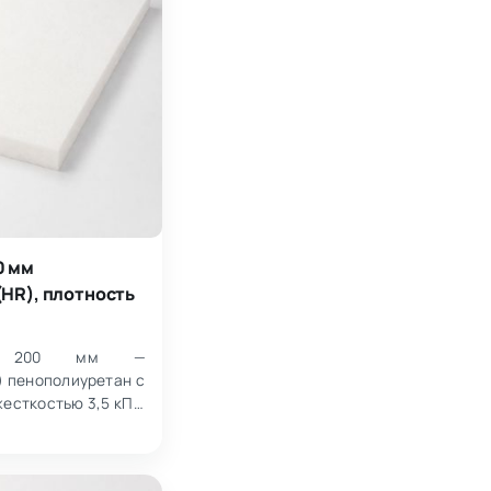
0 мм
HR), плотность
35 200 мм —
) пенополиуретан с
жесткостью 3,5 кПа.
ры 1000×2000×200