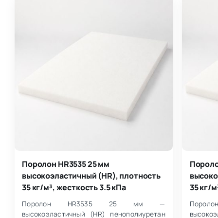
Поролон HR3535 25 мм
Пороло
высокоэластичный (HR), плотность
высоко
35 кг/м³, жесткость 3.5 кПа
35 кг/м
Поролон HR3535 25 мм —
Поро
высокоэластичный (HR) пенополиуретан
высокоэ