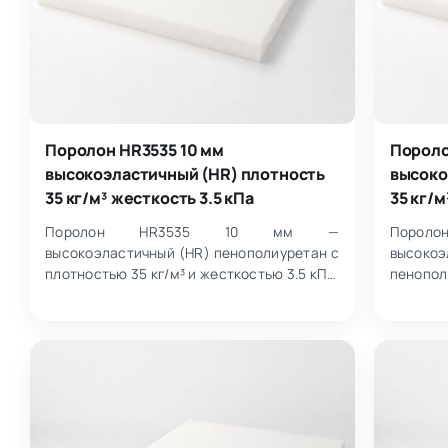
Поролон HR3535 10 мм
Пороло
высокоэластичный (HR) плотность
высоко
35 кг/м³ жесткость 3.5 кПа
35 кг/м
Поролон HR3535 10 мм —
Поро
высокоэластичный (HR) пенополиуретан с
высок
плотностью 35 кг/м³ и жесткостью 3.5 кПа,
пеноп
выпускаемый в листах размером
плотност
1000×2000 мм. М…
Размер 