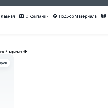
Главная
О Компании
Подбор Материалa
чный поролон HR
аров