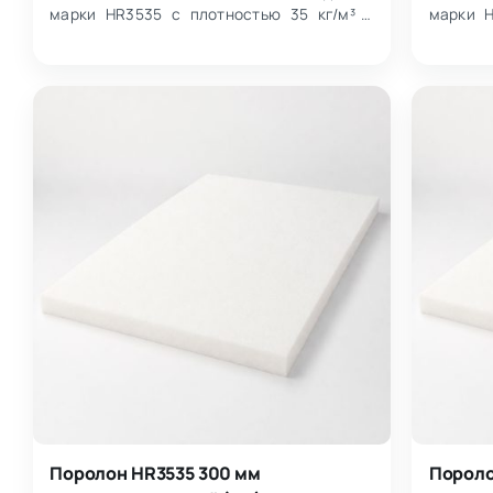
марки HR3535 с плотностью 35 кг/м³ и
марки H
жесткостью 3.5 кПа, выпускаемый в
жестко
листах 1000×2000 м…
листах 
Поролон HR3535 300 мм
Пороло