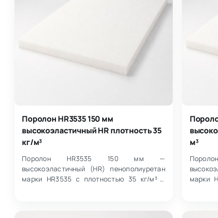
Поролон HR3535 150 мм
Пороло
высокоэластичный HR плотность 35
высоко
кг/м³
м³
Поролон HR3535 150 мм —
Поро
высокоэластичный (HR) пенополиуретан
высокоэ
марки HR3535 с плотностью 35 кг/м³ и
марки H
жесткостью 3.5 кПа. Поставляется
жестко
листами 1000×2000…
листах 