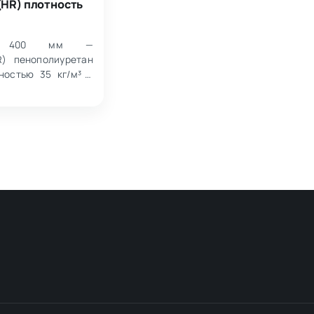
(HR) плотность
35 400 мм —
R) пенополиуретан
ностью 35 кг/м³ и
. Размер листа: