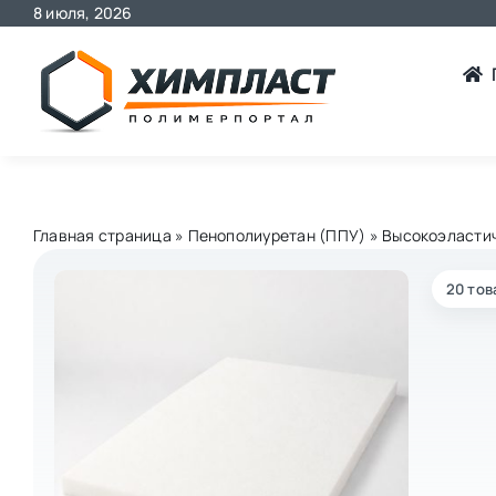
Skip
8 июля, 2026
to
content
Главная страница
»
Пенополиуретан (ППУ)
»
Высокоэласти
20 тов