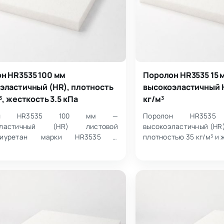
н HR3535 100 мм
Поролон HR3535 15 
эластичный (HR), плотность
высокоэластичный H
³, жесткость 3.5 кПа
кг/м³
лон HR3535 100 мм —
Поролон HR35
оэластичный (HR) листовой
высокоэластичный (HR
олиуретан марки HR3535 с
плотностью 35 кг/м³ и 
ью 35 кг/м³ и жесткостью 3.5 кПа.
Поставляется в л
листа 1000×2000…
1000×2000 мм.…