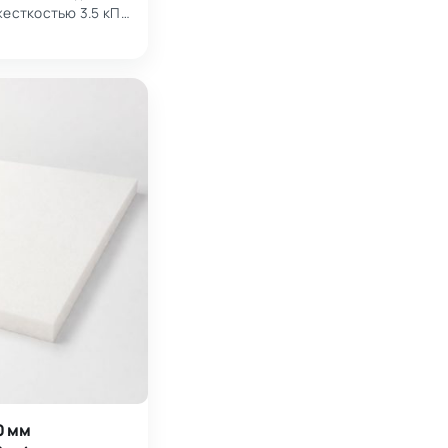
жесткостью 3.5 кПа,
истах размером
0 мм