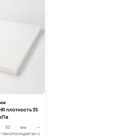
 мм
R плотность 35
 кПа
35 30 мм —
) пенополиуретан с