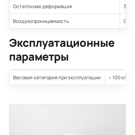
Остаточная деформация
3,0-
Воздухопроницаемость
0,8-1
Эксплуатационные
параметры
Весовая категория при эксплуатации
< 100 кг