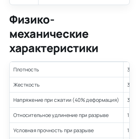
Физико-
механические
характеристики
Плотность
35 к
Жесткость
3.5 
Напряжение при сжатии (40% деформация)
3,5±
Относительное удлинение при разрыве
100 
Условная прочность при разрыве
100 