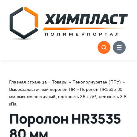
Skip
to
content
Главная страница
»
Товары
»
Пенополиуретан (ППУ)
»
Высокоэластичный поролон HR
»
Поролон HR3535 80
мм высокоэластичный, плотность 35 кг/м³, жесткость 3.5
кПа
Поролон HR3535
80 мм