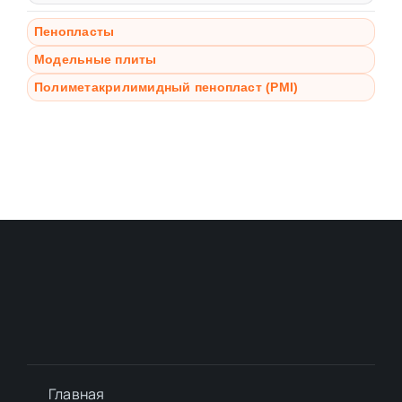
Пенопласты
Модельные плиты
Полиметакрилимидный пенопласт (PMI)
Главная