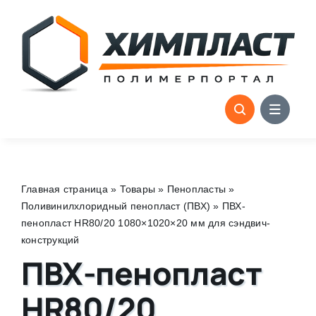
Skip
to
content
Главная страница
»
Товары
»
Пенопласты
»
Поливинилхлоридный пенопласт (ПВХ)
»
ПВХ-
пенопласт HR80/20 1080×1020×20 мм для сэндвич-
конструкций
ПВХ-пенопласт
HR80/20