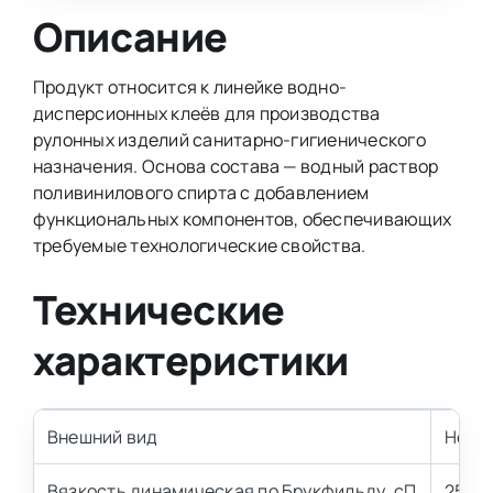
Описание
Продукт относится к линейке водно-
дисперсионных клеёв для производства
рулонных изделий санитарно-гигиенического
назначения. Основа состава — водный раствор
поливинилового спирта с добавлением
функциональных компонентов, обеспечивающих
требуемые технологические свойства.
Технические
характеристики
Внешний вид
Непро
Вязкость динамическая по Брукфильду, сП
25 00