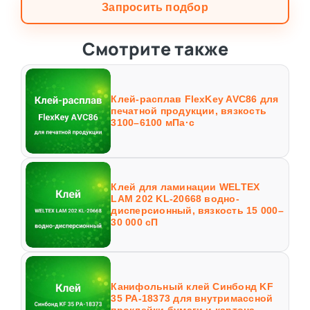
Запросить подбор
Смотрите также
Клей-расплав FlexKey AVC86 для
печатной продукции, вязкость
3100–6100 мПа·с
Клей для ламинации WELTEX
LAM 202 KL-20668 водно-
дисперсионный, вязкость 15 000–
30 000 сП
Канифольный клей Синбонд KF
35 PA-18373 для внутримассной