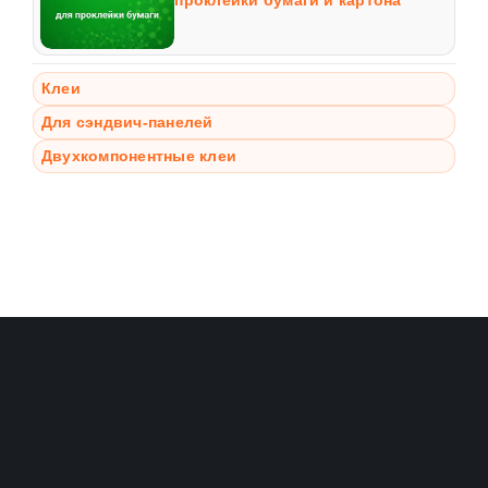
проклейки бумаги и картона
Клеи
Для сэндвич-панелей
Двухкомпонентные клеи