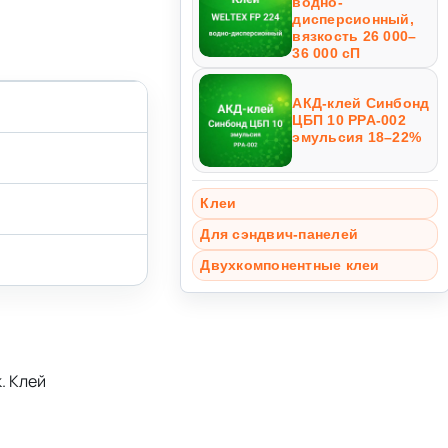
водно-
дисперсионный,
вязкость 26 000–
36 000 сП
АКД-клей Синбонд
ЦБП 10 PPA-002
эмульсия 18–22%
Клеи
Для сэндвич-панелей
Двухкомпонентные клеи
. Клей