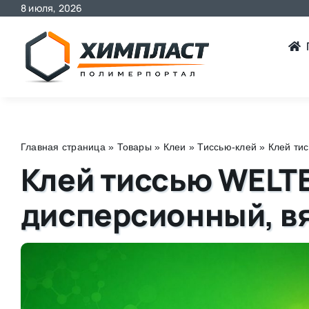
8 июля, 2026
Skip
to
content
Главная страница
»
Товары
»
Клеи
»
Тиссью-клей
»
Клей ти
Клей тиссью WELTE
дисперсионный, в