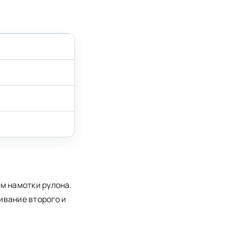
м намотки рулона.
ивание второго и