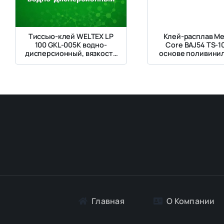
Тиссью-клей WELTEX LP
Клей-расплав Me
100 GKL-005K водно-
Core BAJ54 TS-1
дисперсионный, вязкость
основе поливини
15 000–25 000 сП, pH 7,0–
спирта для фик
8,0
первого лис
Главная
О Компании