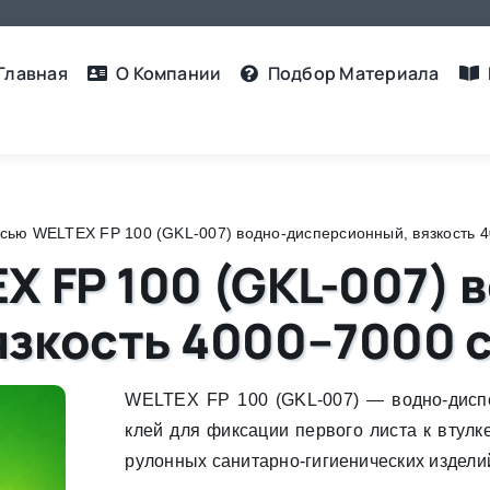
Главная
О Компании
Подбор Материалa
ссью WELTEX FP 100 (GKL-007) водно-дисперсионный, вязкость 
X FP 100 (GKL-007) 
язкость 4000–7000 
WELTEX FP 100 (GKL-007) — водно-дисп
клей для фиксации первого листа к втулк
рулонных санитарно-гигиенических издели