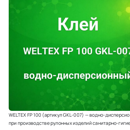
WELTEX FP 100 (артикул GKL-007) — водно-дисперсио
при производстве рулонных изделий санитарно-гиги