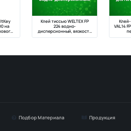
ltKey
Клей тиссью WELTEX FP
Клей-
00 на
224 водно-
VAL14 F
лового
дисперсионный, вязкость
п
сации
26 000–36 000 сП
гигие
та
Подбор Материалa
Продукция