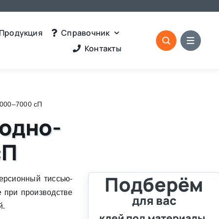
Продукция
Справочник
Контакты
4000–7000 сП
водно-
сП
Подберём
ерсионный тиссью-
е при производстве
для вас
й.
клей под материалы,