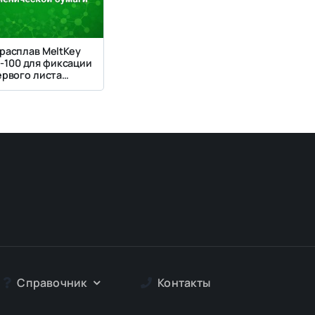
расплав MeltKey
P-100 для фиксации
ервого листа
нической бумаги
Справочник
Контакты