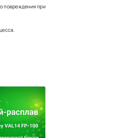
го повреждения при
цесса.