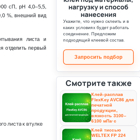
нагрузку и способ
00 сП, pH 4,0–5,5,
нанесения
9,0 %, внешний вид
Укажите, что нужно склеить и в
каких условиях будет работать
соединение. Предложим
итывания листа и
подходящий клеевой состав.
яя отделить первый
Запросить подбор
Смотрите также
Клей-расплав
FlexKey AVC86 для
печатной
продукции,
вязкость 3100–
6100 мПа·с
го листа к втулке
Клей тиссью
WELTEX FP 224