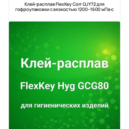
Клей-расплав FlexKey Corr QJY72 для
гофроупаковки с вязкостью 1200–1600 мПа·с