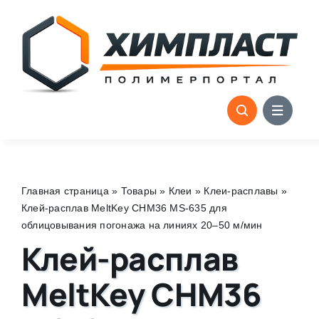
Skip
to
content
Главная страница
»
Товары
»
Клеи
»
Клеи-расплавы
»
Клей-расплав MeltKey CHM36 MS-635 для
облицовывания погонажа на линиях 20–50 м/мин
Клей-расплав
MeltKey CHM36