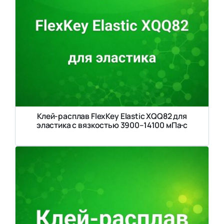
Клей-расплав FlexKey Elastic XQQ82 для
эластика с вязкостью 3900–14100 мПа∙с