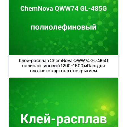
Клей-расплав ChemNova QWW74 GL-485G
полиолефиновый 1200–1600 мПа·с для
плотного картона с покрытием