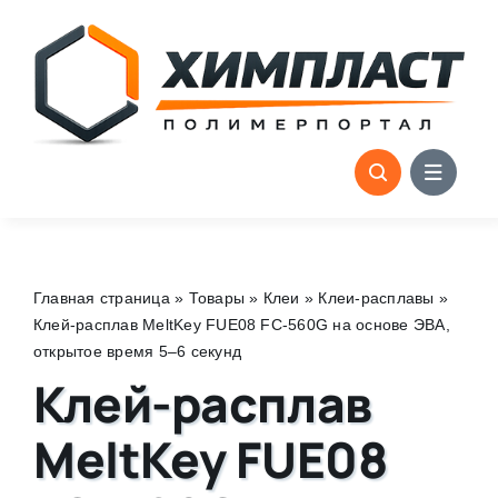
Skip
to
content
Главная страница
»
Товары
»
Клеи
»
Клеи-расплавы
»
Клей-расплав MeltKey FUE08 FC-560G на основе ЭВА,
открытое время 5–6 секунд
Клей-расплав
MeltKey FUE08