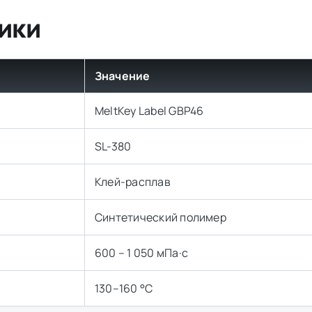
ики
Значение
MeltKey Label GBP46
SL-380
Клей-расплав
Синтетический полимер
600 – 1 050 мПа·с
130–160 °C