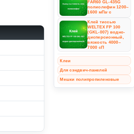
FAR60 GL-435G
полиолефин 1200–
1600 мПа·с
Клей тиссью
WELTEX FP 100
(GKL-007) водно-
дисперсионный,
вязкость 4000–
7000 сП
Клеи
Для сэндвич-панелей
Мешки полипропиленовые