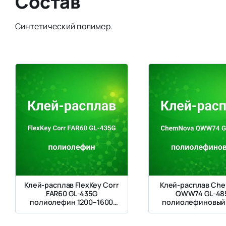
Состав
Синтетический полимер.
Клей-расплав FlexKey Corr
Клей-расплав Ch
FAR60 GL-435G
QWW74 GL-48
полиолефин 1200–1600
полиолефиновый 
мПа·с
1600 мПа·с для пл
картона с покр