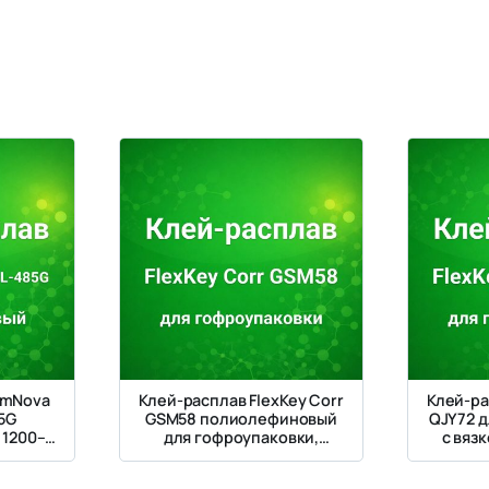
emNova
Клей-расплав FlexKey Corr
Клей-ра
5G
GSM58 полиолефиновый
QJY72 
1200–
для гофроупаковки,
с вяз
отного
вязкость 1200–1600 мПа·с
ытием