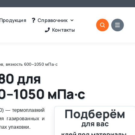
Продукция
Справочник
Контакты
в, вязкость 600–1050 мПа·с
80 для
0–1050 мПа·с
Подберём
80) — термоплавкий
ия газированных и
для вас
пах упаковки.
клей под материалы,