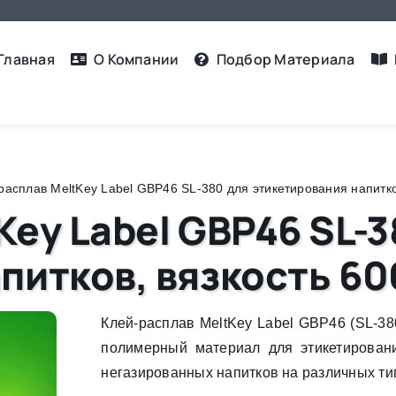
Главная
О Компании
Подбор Материалa
расплав MeltKey Label GBP46 SL-380 для этикетирования напитко
Key Label GBP46 SL-3
питков, вязкость 60
Клей-расплав MeltKey Label GBP46 (SL-3
полимерный материал для этикетирован
негазированных напитков на различных ти