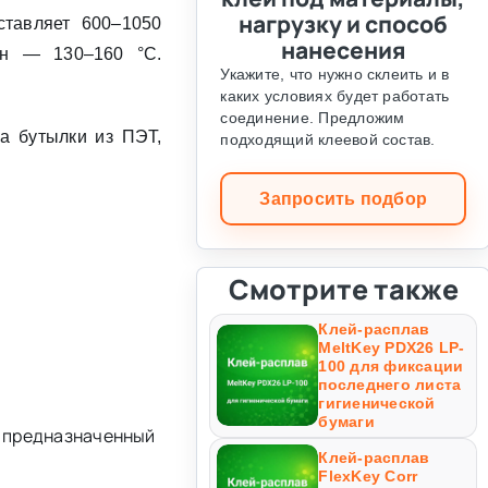
нагрузку и способ
ставляет 600–1050
нанесения
он — 130–160 °C.
Укажите, что нужно склеить и в
каких условиях будет работать
соединение. Предложим
а бутылки из ПЭТ,
подходящий клеевой состав.
Запросить подбор
Смотрите также
Клей-расплав
MeltKey PDX26 LP-
100 для фиксации
последнего листа
гигиенической
бумаги
, предназначенный
Клей-расплав
FlexKey Corr