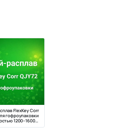
сплав FlexKey Corr
для гофроупаковки
костью 1200–1600
мПа·с