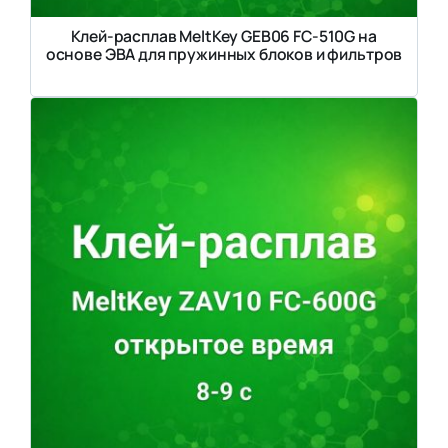
Клей-расплав MeltKey GEB06 FC-510G на
основе ЭВА для пружинных блоков и фильтров