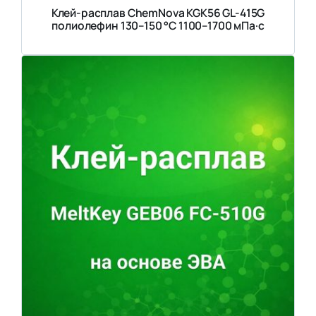
Клей-расплав ChemNova KGK56 GL-415G
полиолефин 130–150 °C 1100–1700 мПа·с