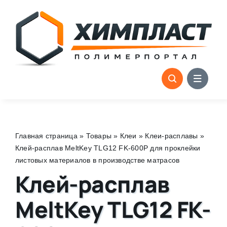
Skip
to
content
Главная страница
»
Товары
»
Клеи
»
Клеи-расплавы
»
Клей-расплав MeltKey TLG12 FK-600P для проклейки
листовых материалов в производстве матрасов
Клей-расплав
MeltKey TLG12 FK-