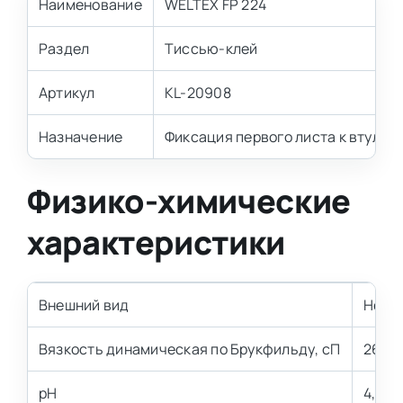
Наименование
WELTEX FP 224
Раздел
Тиссью-клей
Артикул
KL-20908
Назначение
Фиксация первого листа к втулке
Физико-химические
характеристики
Внешний вид
Непро
Вязкость динамическая по Брукфильду, сП
26 00
pH
4,0 – 