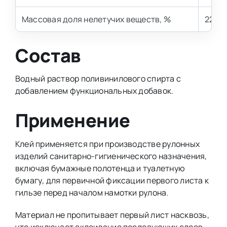
Массовая доля нелетучих веществ, %
22,0 
Состав
Водный раствор поливинилового спирта с
добавлением функциональных добавок.
Применение
Клей применяется при производстве рулонных
изделий санитарно-гигиенического назначения,
включая бумажные полотенца и туалетную
бумагу, для первичной фиксации первого листа к
гильзе перед началом намотки рулона.
Материал не пропитывает первый лист насквозь,
что исключает склеивание последующих слоев.