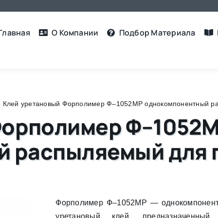
Главная
О Компании
Подбор Материалa
»
Клей уретановый Форполимер Ф–1052МР однокомпонентный ра
Форполимер Ф–1052
 распыляемый для 
Форполимер Ф–1052МР — однокомпонен
уретановый клей, предназначенный