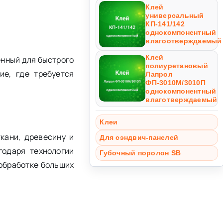
Клей
универсальный
КП-141/142
однокомпонентный
влагоотверждаемый
Клей
нный для быстрого
полиуретановый
ие, где требуется
Лапрол
ФП-3010М/3010П
однокомпонентный
влаготверждаемый
Клеи
кани, древесину и
Для сэндвич-панелей
годаря технологии
Губочный поролон SB
обработке больших