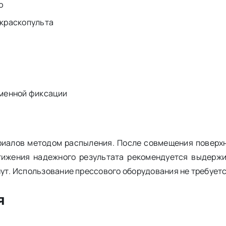
ю
 краскопульта
еменной фиксации
ериалов методом распыления. После совмещения поверх
тижения надежного результата рекомендуется выдерж
нут. Использование прессового оборудования не требуетс
я