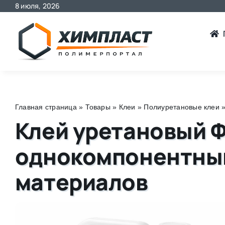
8 июля, 2026
Skip
to
content
Главная страница
»
Товары
»
Клеи
»
Полиуретановые клеи
Клей уретановый 
однокомпонентный
материалов