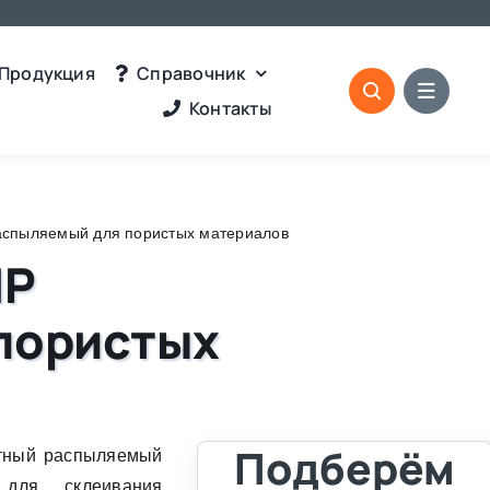
Продукция
Справочник
Контакты
спыляемый для пористых материалов
МР
пористых
Подберём
тный распыляемый
 для склеивания