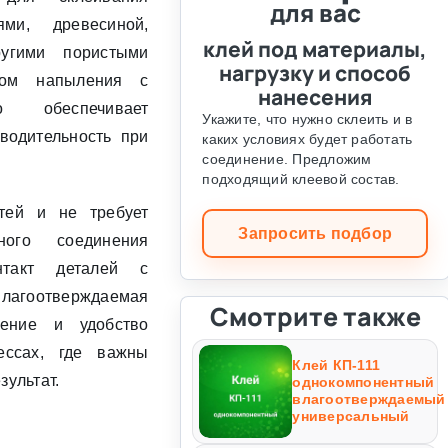
для вас
ми, древесиной,
клей под материалы,
угими пористыми
нагрузку и способ
одом напыления с
нанесения
о обеспечивает
Укажите, что нужно склеить и в
водительность при
каких условиях будет работать
соединение. Предложим
подходящий клеевой состав.
тей и не требует
Запросить подбор
ного соединения
нтакт деталей с
агоотверждаемая
Смотрите также
ление и удобство
ессах, где важны
Клей КП-111
зультат.
однокомпонентный
влагоотверждаемый
универсальный