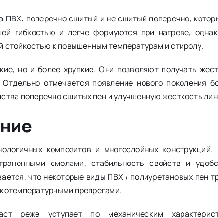
а ПВХ: поперечно сшитый и не сшитый поперечно, котор
ей гибкостью и легче формуются при нагреве, одна
й стойкостью к повышенным температурам и стиролу.
кие, но и более хрупкие. Они позволяют получать жест
 Отдельно отмечается появление нового поколения б
ства поперечно сшитых пен и улучшенную жесткость ли
ение
нологичных композитов и многослойных конструкций.
траненными смолами, стабильность свойств и удобс
вается, что некоторые виды ПВХ / полиуретановых пен 
зкотемпературными препрегами.
аст реже уступает по механическим характерис