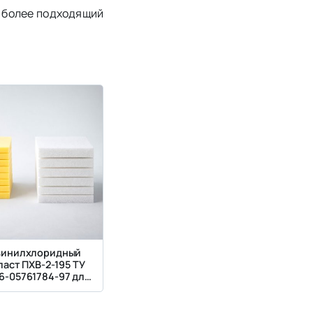
к более подходящий
винилхлоридный
аст ПХВ-2-195 ТУ
6-05761784-97 для
плоизоляции