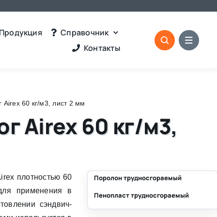
Продукция
Справочник
Контакты
Airex 60 кг/м3, лист 2 мм
 Airex 60 кг/м3,
irex плотностью 60
Поролон трудносгораемый
для применения в
Пенопласт трудносгораемый
⛶
товлении сэндвич-
⛶