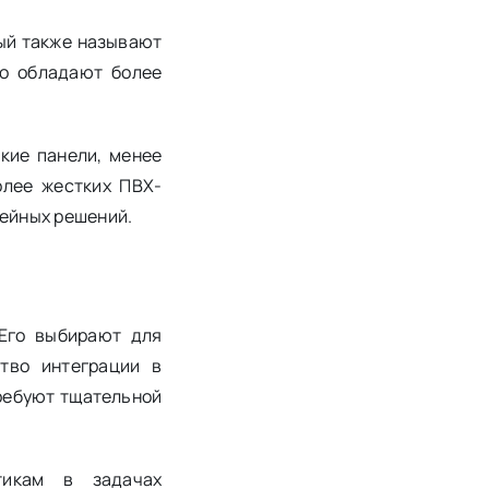
ый также называют
ко обладают более
кие панели, менее
олее жестких ПВХ-
нейных решений.
 Его выбирают для
тво интеграции в
требуют тщательной
тикам в задачах