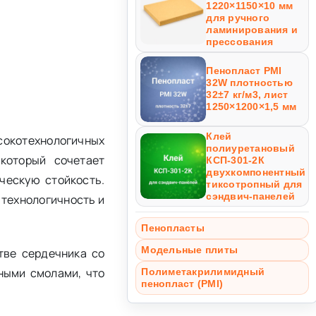
1220×1150×10 мм
для ручного
ламинирования и
прессования
Пенопласт PMI
32W плотностью
32±7 кг/м3, лист
1250×1200×1,5 мм
Клей
сокотехнологичных
полиуретановый
который сочетает
КСП-301-2К
двухкомпонентный
ческую стойкость.
тиксотропный для
сэндвич-панелей
 технологичность и
Пенопласты
Модельные плиты
тве сердечника со
ными смолами, что
Полиметакрилимидный
пенопласт (PMI)