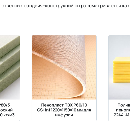
тственных сэндвич-конструкций он рассматривается ка
Р80/3
Пенопласт ПВХ Р60/10
Поли
лоский
GS+inf 1220×1150×10 мм для
пенопл
0 кг/м3
инфузии
2244-41
те