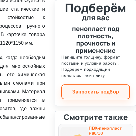
ами используется в
Подберём
шие статические и
для вас
ся стойкостью к
оцессов ручного
пенопласт под
плотность,
В карточке товара
прочность и
 1120*1150 мм.
применение
Напишите толщину, формат
х, когда необходим
поставки и условия работы.
 для многослойных
Подберём подходящий
ны его химическая
пенопласт или плиту.
рными смолами при
шивками. Материал
Запросить подбор
и применяется в
озитов, где важны
Смотрите также
сбалансированные
ПВХ-пенопласт
Р60/10