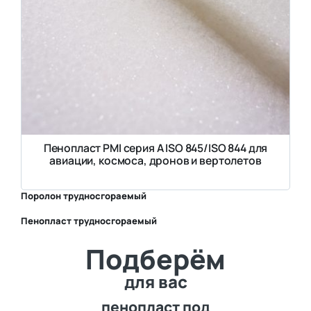
Пенопласт PMI серия A ISO 845/ISO 844 для
авиации, космоса, дронов и вертолетов
Поролон трудносгораемый
Пенопласт трудносгораемый
⛶
Подберём
⛶
для вас
пенопласт под