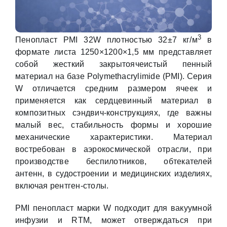
3
Пенопласт PMI 32W плотностью 32±7 кг/м
в
формате листа 1250×1200×1,5 мм представляет
собой жесткий закрытоячеистый пенный
материал на базе Polymethacrylimide (PMI). Серия
W отличается средним размером ячеек и
применяется как сердцевинный материал в
композитных сэндвич-конструкциях, где важны
малый вес, стабильность формы и хорошие
механические характеристики. Материал
востребован в аэрокосмической отрасли, при
производстве беспилотников, обтекателей
антенн, в судостроении и медицинских изделиях,
включая рентген-столы.
PMI пенопласт марки W подходит для вакуумной
инфузии и RTM, может отверждаться при