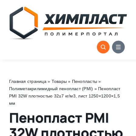
Skip
to
content
Главная страница
»
Товары
»
Пенопласты
»
Полиметакрилимидный пенопласт (PMI)
»
Пенопласт
PMI 32W плотностью 32±7 кг/м3, лист 1250×1200×1,5
мм
Пенопласт PMI
32W плотностью