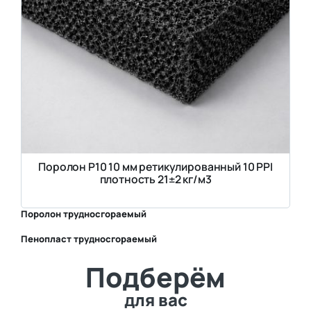
Поролон P10 10 мм ретикулированный 10 PPI
плотность 21±2 кг/м3
Поролон трудносгораемый
Пенопласт трудносгораемый
⛶
Подберём
⛶
для вас