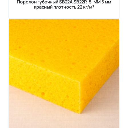
Поролон губочный SB22A SB22R-5-MM 5 мм
красный плотность 22 кг/м³