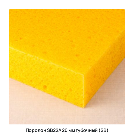
Поролон SB22A 20 мм губочный (SB)