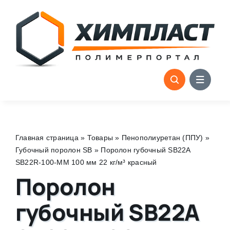
Skip
to
content
Главная страница
»
Товары
»
Пенополиуретан (ППУ)
»
Губочный поролон SB
»
Поролон губочный SB22A
SB22R-100-MM 100 мм 22 кг/м³ красный
Поролон
губочный SB22A