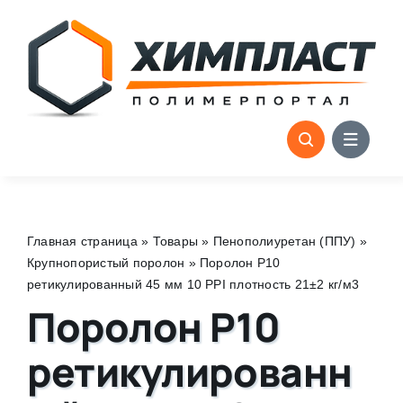
Skip
to
content
Главная страница
»
Товары
»
Пенополиуретан (ППУ)
»
Крупнопористый поролон
»
Поролон P10
ретикулированный 45 мм 10 PPI плотность 21±2 кг/м3
Поролон P10
ретикулированн