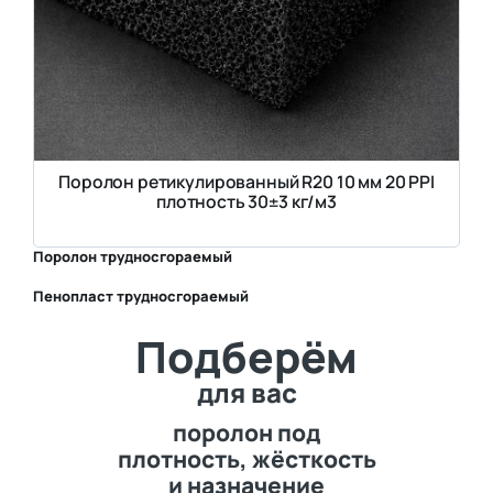
Поролон ретикулированный R20 10 мм 20 PPI
плотность 30±3 кг/м3
Поролон трудносгораемый
Пенопласт трудносгораемый
⛶
Подберём
⛶
для вас
поролон под
плотность, жёсткость
и назначение