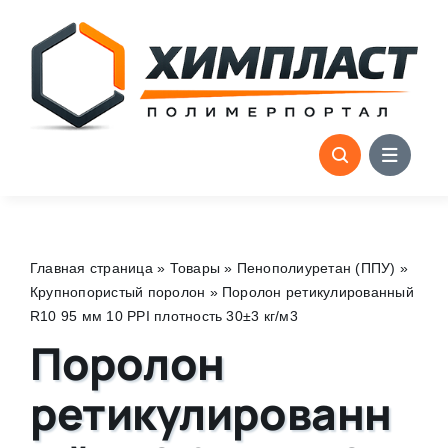
Skip
to
content
Главная страница
»
Товары
»
Пенополиуретан (ППУ)
»
Крупнопористый поролон
»
Поролон ретикулированный
R10 95 мм 10 PPI плотность 30±3 кг/м3
Поролон
ретикулированн