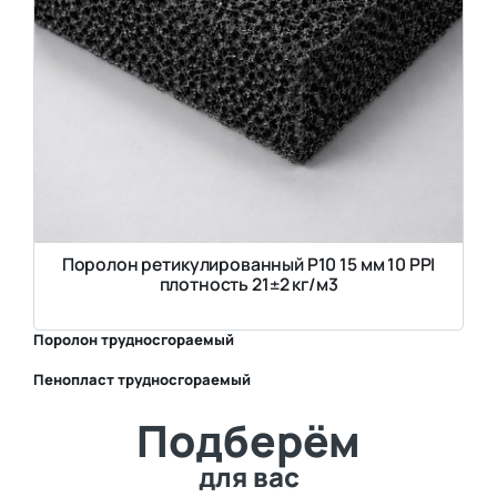
Поролон ретикулированный P10 15 мм 10 PPI
плотность 21±2 кг/м3
Поролон трудносгораемый
Пенопласт трудносгораемый
⛶
Подберём
⛶
для вас