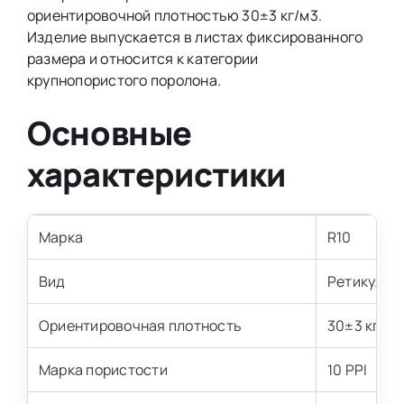
ориентировочной плотностью 30±3 кг/м3.
Изделие выпускается в листах фиксированного
размера и относится к категории
крупнопористого поролона.
Основные
характеристики
Марка
R10
Вид
Ретикулир
Ориентировочная плотность
30±3 кг/м3
Марка пористости
10 PPI