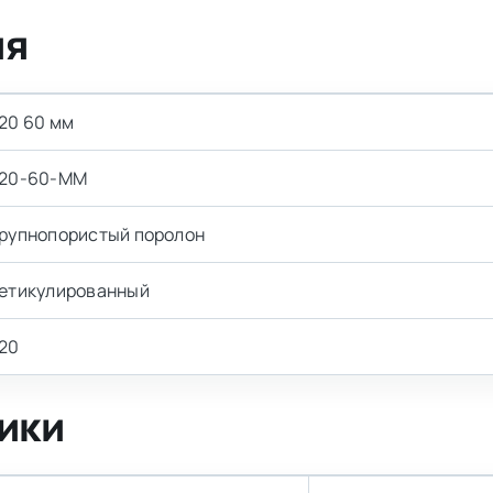
ия
20 60 мм
20-60-MM
рупнопористый поролон
етикулированный
20
ики