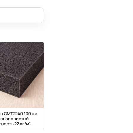
н GMT2240 100 мм
упнопористый
ность 22 кг/м³
сткость 4 кПа