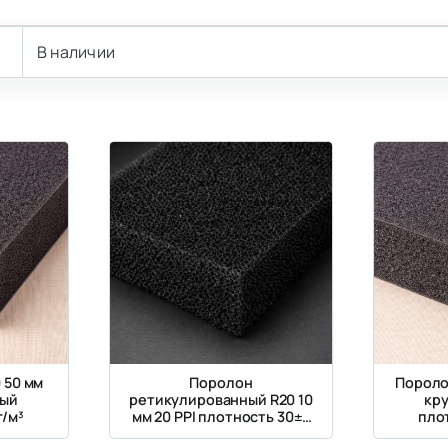
В наличии
 50 мм
Поролон
Пороло
тый
ретикулированный R20 10
кр
г/м³
мм 20 PPI плотность 30±3
плот
кг/м3
же