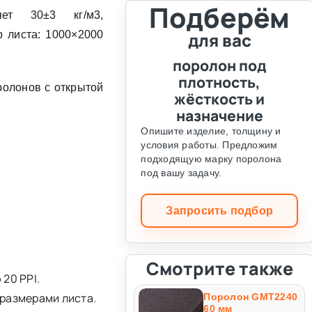
Подберём
яет 30±3 кг/м3,
 листа: 1000×2000
для вас
поролон под
плотность,
ролонов с открытой
жёсткость и
назначение
Опишите изделие, толщину и
условия работы. Предложим
подходящую марку поролона
под вашу задачу.
Запросить подбор
Смотрите также
20 PPI.
 размерами листа.
Поролон GMT2240
60 мм