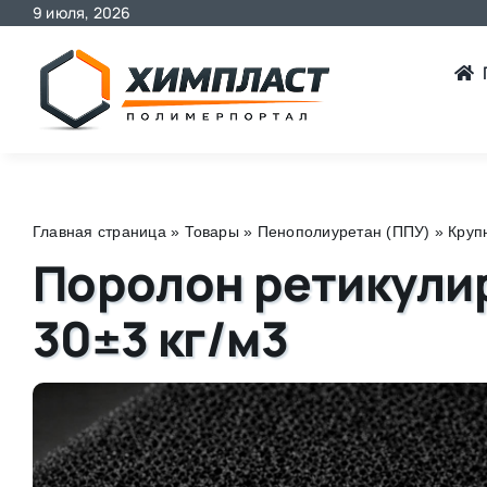
9 июля, 2026
Skip
to
content
Главная страница
»
Товары
»
Пенополиуретан (ППУ)
»
Круп
Поролон ретикулир
30±3 кг/м3