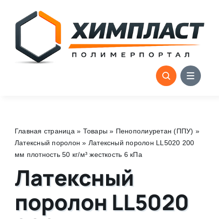
Skip
to
content
Главная страница
»
Товары
»
Пенополиуретан (ППУ)
»
Латексный поролон
»
Латексный поролон LL5020 200
мм плотность 50 кг/м³ жесткость 6 кПа
Латексный
поролон LL5020