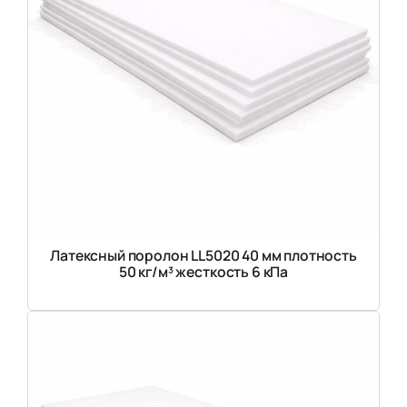
Латексный поролон LL5020 40 мм плотность
50 кг/м³ жесткость 6 кПа