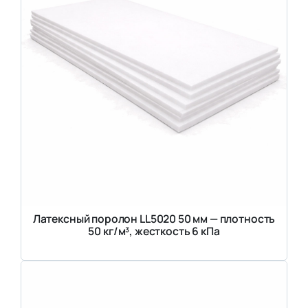
Латексный поролон LL5020 50 мм — плотность
50 кг/м³, жесткость 6 кПа