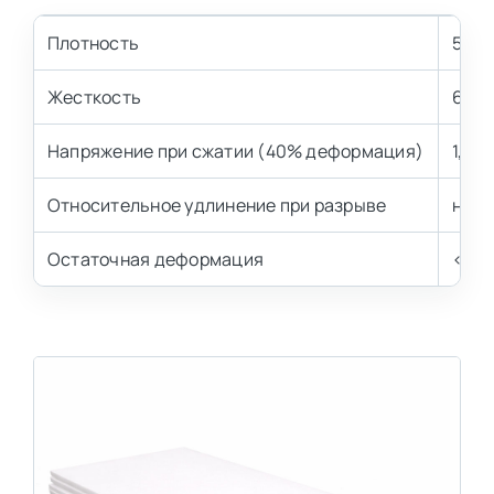
Плотность
50 к
Жесткость
6 кП
Напряжение при сжатии (40% деформация)
1,4-2
Относительное удлинение при разрыве
не м
Остаточная деформация
< 7,0