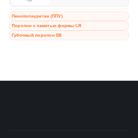
Пенополиуретан (ППУ)
Поролон с памятью формы LR
Губочный поролон SB