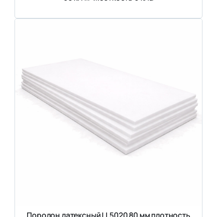
Поролон латексный LL5020 80 мм плотность