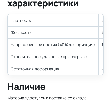
характеристики
Плотность
50 к
Жесткость
6 кП
Напряжение при сжатии (40% деформация)
1,4–2
Относительное удлинение при разрыве
не м
Остаточная деформация
< 7,0
Наличие
Материал доступен к поставке со склада.