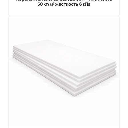
50 кг/м³ жесткость 6 кПа