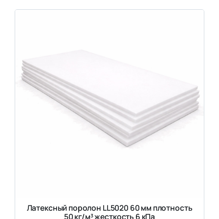
Латексный поролон LL5020 60 мм плотность
50 кг/м³ жесткость 6 кПа