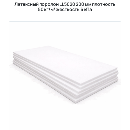
Латексный поролон LL5020 200 мм плотность
50 кг/м³ жесткость 6 кПа