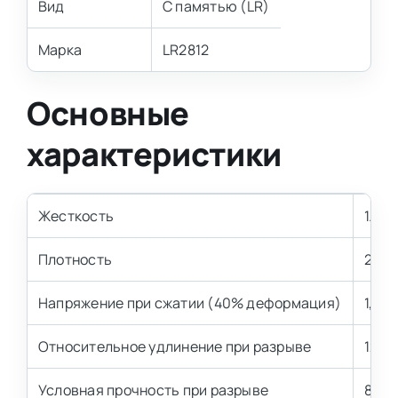
Вид
С памятью (LR)
Марка
LR2812
Основные
характеристики
Жесткость
1.2 к
Плотность
28 к
Напряжение при сжатии (40% деформация)
1,0±
Относительное удлинение при разрыве
120 
Условная прочность при разрыве
80 к