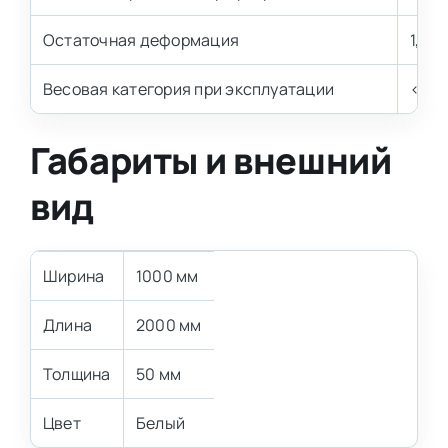
Остаточная деформация
1,5-3
Весовая категория при эксплуатации
< 80 
Габариты и внешний
вид
Ширина
1000 мм
Длина
2000 мм
Толщина
50 мм
Цвет
Белый