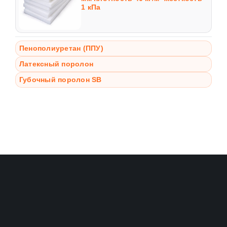
1 кПа
Пенополиуретан (ППУ)
Латексный поролон
Губочный поролон SB