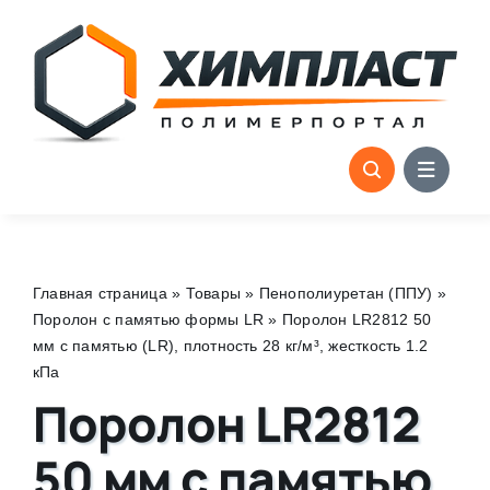
Skip
to
content
Главная страница
»
Товары
»
Пенополиуретан (ППУ)
»
Поролон с памятью формы LR
»
Поролон LR2812 50
мм с памятью (LR), плотность 28 кг/м³, жесткость 1.2
кПа
Поролон LR2812
50 мм с памятью