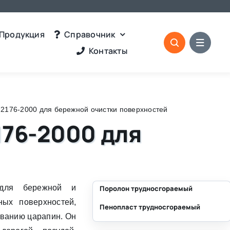
Продукция
Справочник
Контакты
2176-2000 для бережной очистки поверхностей
176-2000 для
для бережной и
Поролон трудносгораемый
ных поверхностей,
Пенопласт трудносгораемый
⛶
ованию царапин. Он
⛶