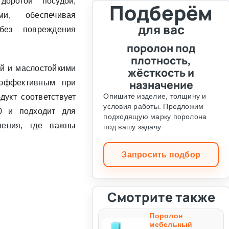
орогой посудой,
Подберём
и, обеспечивая
для вас
 без повреждения
поролон под
плотность,
ой и маслостойкими
жёсткость и
назначение
 эффективным при
Опишите изделие, толщину и
укт соответствует
условия работы. Предложим
00 и подходит для
подходящую марку поролона
нения, где важны
под вашу задачу.
Запросить подбор
Смотрите также
Поролон
мебельный