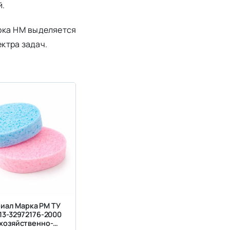
й.
рка НМ выделяется
ктра задач.
иал Марка РМ ТУ
13-32972176-2000
 хозяйственно-