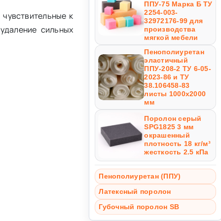
ППУ-75 Марка Б ТУ
2254-003-
 чувствительные к
32972176-99 для
 удаление сильных
производства
мягкой мебели
Пенополиуретан
эластичный
ППУ-208-2 ТУ 6-05-
2023-86 и ТУ
38.106458-83
листы 1000х2000
мм
Поролон серый
SPG1825 3 мм
окрашенный
плотность 18 кг/м³
жесткость 2.5 кПа
Пенополиуретан (ППУ)
Латексный поролон
Губочный поролон SB