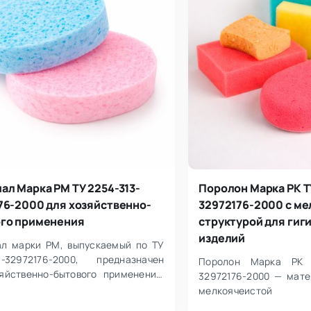
ал Марка РМ ТУ 2254-313-
Поролон Марка РК Т
76-2000 для хозяйственно-
32972176-2000 с м
го применения
структурой для гиг
изделий
л марки РМ, выпускаемый по ТУ
3-32972176-2000, предназначен
Поролон Марка РК 
яйственно-бытового применения.
32972176-2000 — мате
льзуется для нанесения чистящи…
мелкоячеистой
предназначенный для