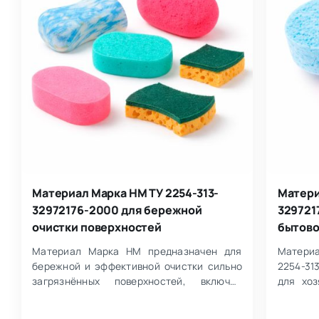
Материал Марка НМ ТУ 2254-313-
Матери
32972176-2000 для бережной
329721
очистки поверхностей
бытово
Материал Марка НМ предназначен для
Материа
бережной и эффективной очистки сильно
2254-31
загрязнённых поверхностей, включая
для хоз
изделия, чувствительные к образованию
Он испо
цар…