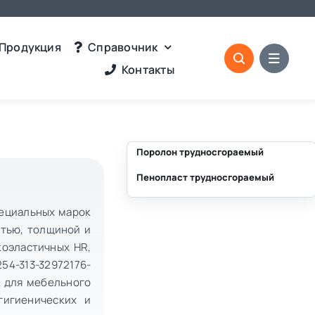
Продукция
Справочник
Контакты
Поролон трудносгораемый
Пенопласт трудносгораемый
⛶
⛶
пециальных марок
стью, толщиной и
коэластичных HR,
54-313-32972176-
к для мебельного
гигиенических и