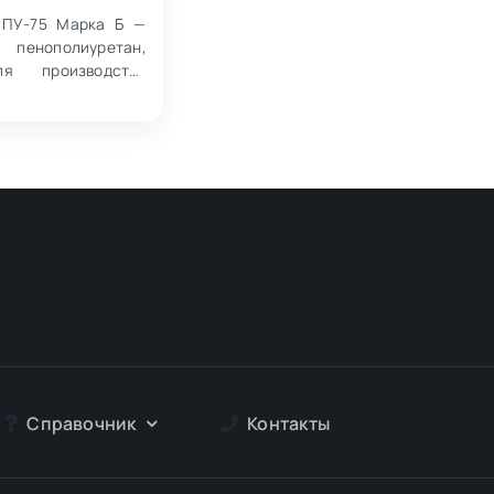
ППУ-75 Марка Б —
пенополиуретан,
ля производства
иал соответствует
Справочник
Контакты