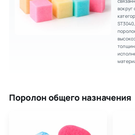
связан
вокруг 
катего
ST3040
порол
высоко
толщин
исполне
матери
Поролон общего назначения