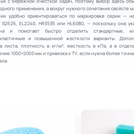
ных с бережной очисткой задач, поэтому выбор здесь об
одного применения, а вокруг нужного сочетания свойств м
рии удобно ориентироваться по маркировке серии — на
, S2525, EL2240, HR3535 или HL6080, — поскольку она ук
она и помогает быстро отделить стандартные, мя
эластичные и повышенной жесткости варианты. Допо
а листа, плотность в кг/м³, жесткость в кПа, а в отде
ние 1000×2000 мм и привязка к ТУ, если нужна более точн
ала.