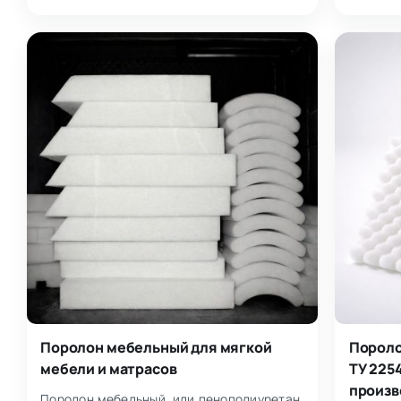
Поролон мебельный для мягкой
Пороло
мебели и матрасов
ТУ 225
произв
Поролон мебельный, или пенополиуретан,