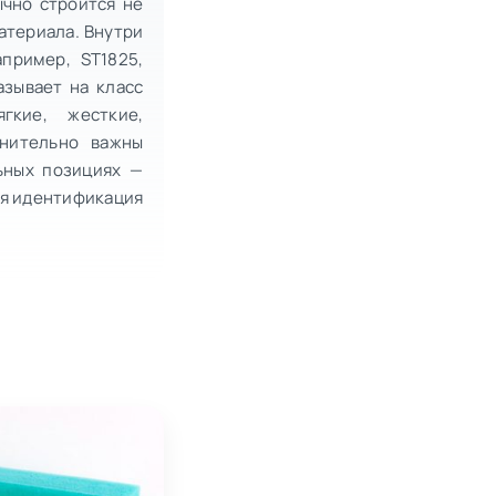
ычно строится не
атериала. Внутри
пример, ST1825,
азывает на класс
гкие, жесткие,
лнительно важны
льных позициях —
ая идентификация