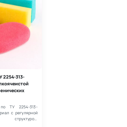
У 2254-313-
елкоячеистой
иенических
по ТУ 2254-313-
риал с регулярной
 структурой,
 использования в