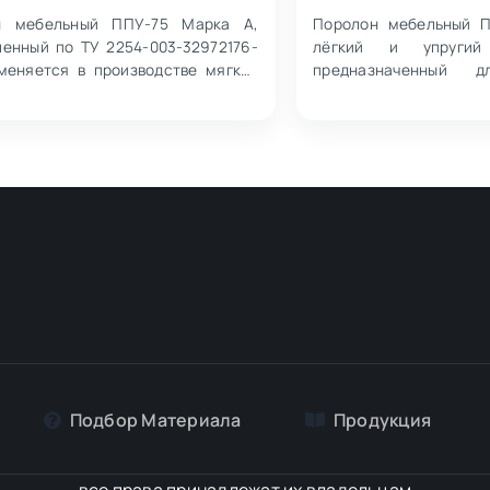
н мебельный ППУ-75 Марка А,
Поролон мебельный 
ленный по ТУ 2254-003-32972176-
лёгкий и упругий 
меняется в производстве мягкой
предназначенный д
 и обеспечивает оптимальное
мягкой мебели. Матер
ТУ 2254-00…
Подбор Материалa
Продукция