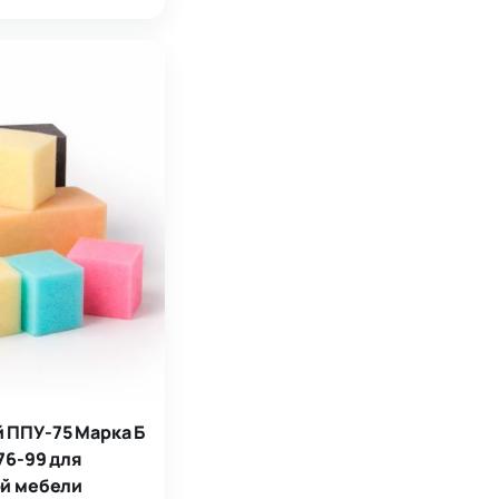
 ППУ-75 Марка Б
76-99 для
ой мебели