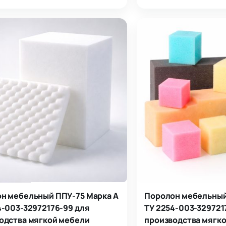
гигиенических изд…
н мебельный ППУ-75 Марка А
Поролон мебельный
4-003-32972176-99 для
ТУ 2254-003-329721
одства мягкой мебели
производства мягк