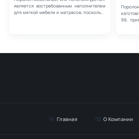
является востребованным наполнителем
Пороло
для мягкой мебели и матрасов, поскольку
изготов
помогает сохранять форму изделий…
99, при
мебели
сочет…
Главная
О Компании