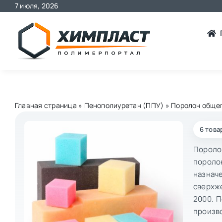
Skip
7 июля, 2026
to
content
Главная страница
»
Пенополиуретан (ППУ)
»
Поролон обще
6 това
Пороло
пороло
назначе
сверхже
2000. 
произв