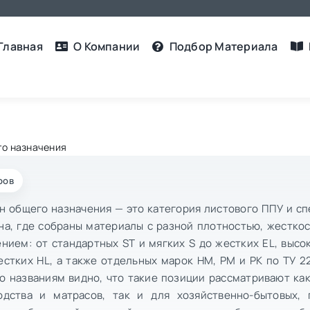
Главная
О Компании
Подбор Материалa
го назначения
ров
н общего назначения — это категория листового ППУ и с
на, где собраны материалы с разной плотностью, жестко
нием: от стандартных ST и мягких S до жестких EL, высо
стких HL, а также отдельных марок НМ, РМ и РК по ТУ 22
По названиям видно, что такие позиции рассматривают ка
одства и матрасов, так и для хозяйственно-бытовых, 