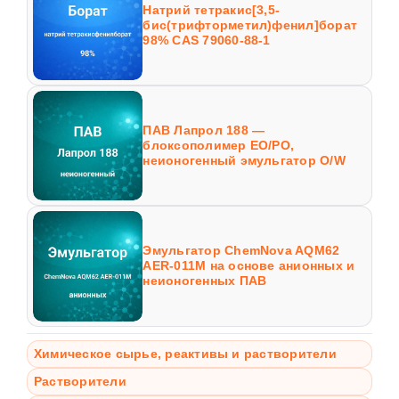
Натрий тетракис[3,5-
бис(трифторметил)фенил]борат
98% CAS 79060-88-1
ПАВ Лапрол 188 —
блоксополимер EO/PO,
неионогенный эмульгатор O/W
Эмульгатор ChemNova AQM62
AER-011M на основе анионных и
неионогенных ПАВ
Химическое сырье, реактивы и растворители
Растворители