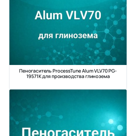
Пеногаситель ProcessTune Alum VLV70 PG-
19571K для производства глинозема