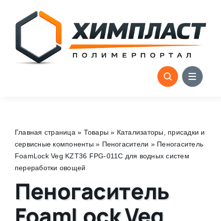
Skip
to
content
Главная страница
»
Товары
»
Катализаторы, присадки и
сервисные компоненты
»
Пеногасители
»
Пеногаситель
FoamLock Veg KZT36 FPG-011C для водных систем
переработки овощей
Пеногаситель
FoamLock Veg