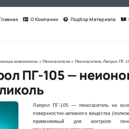
Главная
О Компании
Подбор Материалa
рвисные компоненты
»
Пеногасители
»
Пеногаситель Лапрол ПГ-1
рол ПГ-105 — неионо
ликоль
Лапрол ПГ-105 — пеногаситель на осн
поверхностно-активного вещества (полиок
применяемый для контроля пено