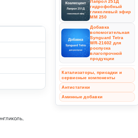
Лапрол 251Д
гидрофобный
гликолевый эфир
ММ 250
Добавка
вспомогательная
Synguard Tetra
WR-21602 для
роспуска
влагопрочной
продукции
Катализаторы, присадки и
сервисные компоненты
Антистатики
Аминные добавки
нгликоль,