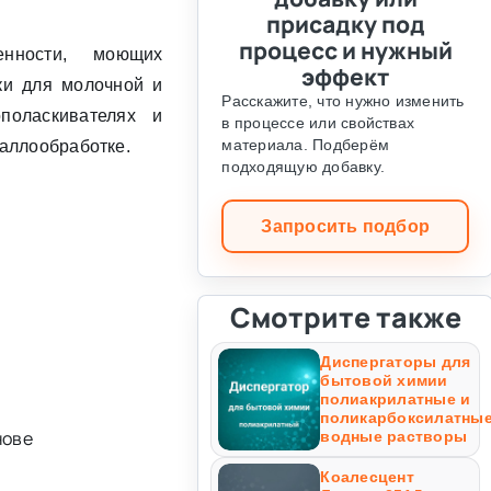
присадку под
процесс и нужный
нности, моющих
эффект
ки для молочной и
Расскажите, что нужно изменить
поласкивателях и
в процессе или свойствах
материала. Подберём
аллообработке.
подходящую добавку.
Запросить подбор
Смотрите также
Диспергаторы для
бытовой химии
полиакрилатные и
поликарбоксилатны
нове
водные растворы
Коалесцент