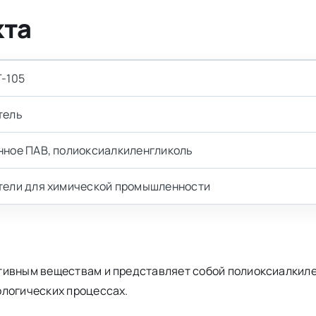
кта
Г-105
тель
нное ПАВ, полиоксиалкиленгликоль
тели для химической промышленности
тивным веществам и представляет собой полиоксиалкиле
ологических процессах.