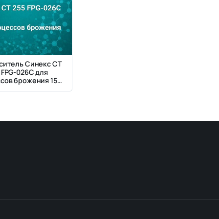
ситель Синекс СТ
 FPG-026C для
сов брожения 15–
00°С pH 4–10