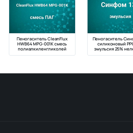
Пеногаситель CleanFlux
Пеногаситель Син
HWB64 MPG-001K смесь
силиконовый PP
полиалкиленгликолей
эмульсия 25% нел
веществ