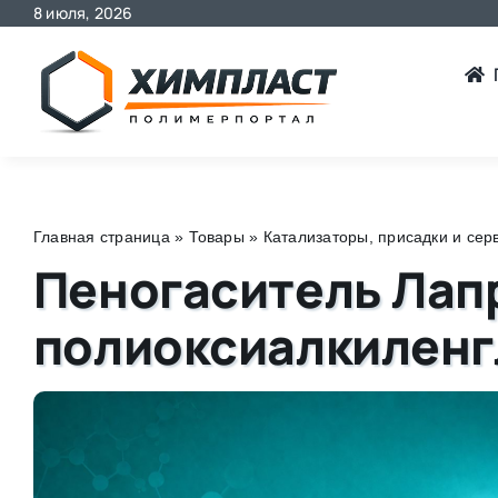
8 июля, 2026
Skip
to
content
Главная страница
»
Товары
»
Катализаторы, присадки и се
Пеногаситель Лап
полиоксиалкиленг