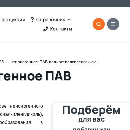
Продукция
Справочник
Контакты
05 — неионогенное ПАВ полиоксиалкиленгликоль
генное ПАВ
Подберём
ове неионогенного
сиалкиленгликоль),
для вас
образования в
добавку или