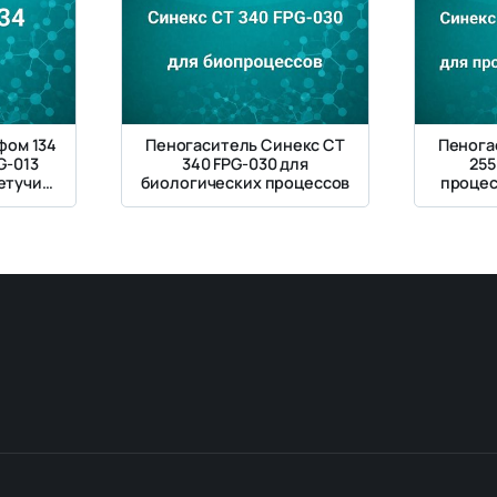
фом 134
Пеногаситель Синекс СТ
Пенога
G-013
340 FPG-030 для
255
етучих
биологических процессов
процес
1