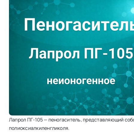
Лапрол ПГ-105 — пеногаситель, представляющий соб
полиоксиалкиленгликоля.