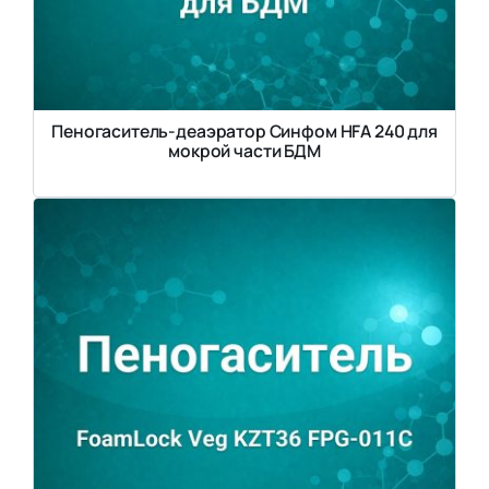
Пеногаситель-деаэратор Синфом HFA 240 для
мокрой части БДМ