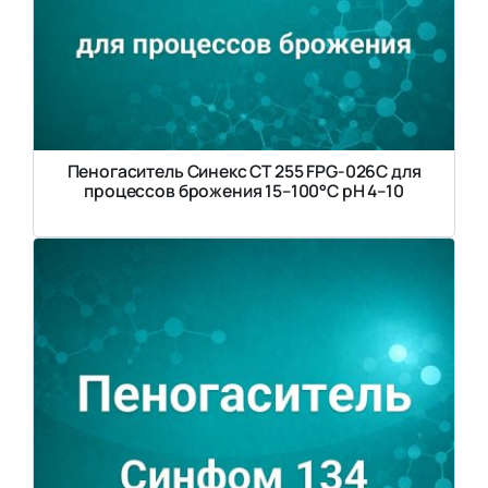
Пеногаситель Синекс СТ 255 FPG-026C для
процессов брожения 15–100°С pH 4–10