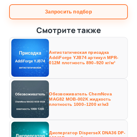
Запросить подбор
Смотрите также
Антистатическая присадка
AddiForge YJB74 артикул MPR-
012M плотность 890–920 кг/м³
Обезвоживатель ChemNova
MAG82 MOB-002K жидкость
плотность 1000–1200 кг/м3
Диспергатор DisperseX DNA36 DP-