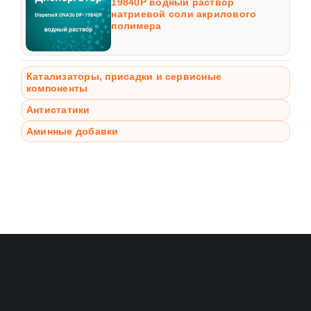
19840P водный раствор
натриевой соли акрилового
полимера
Катализаторы, присадки и сервисные
компоненты
Антистатики
Аминные добавки