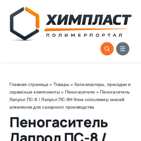
Skip
to
content
Главная страница
»
Товары
»
Катализаторы, присадки и
сервисные компоненты
»
Пеногасители
»
Пеногаситель
Лапрол ПС-8 / Лапрол ПС-8Н блок-сополимер окисей
алкиленов для сахарного производства
Пеногаситель
Лапрол ПС-8 /