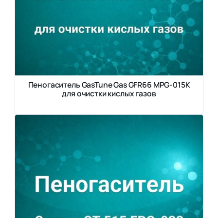
Пеногаситель GasTune Gas GFR66 MPG-015K
для очистки кислых газов