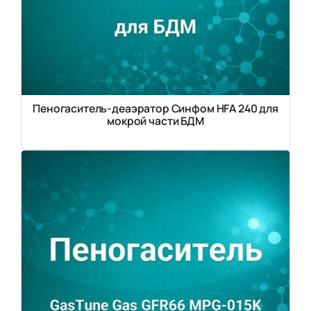
Пеногаситель-деаэратор Синфом HFA 240 для
мокрой части БДМ