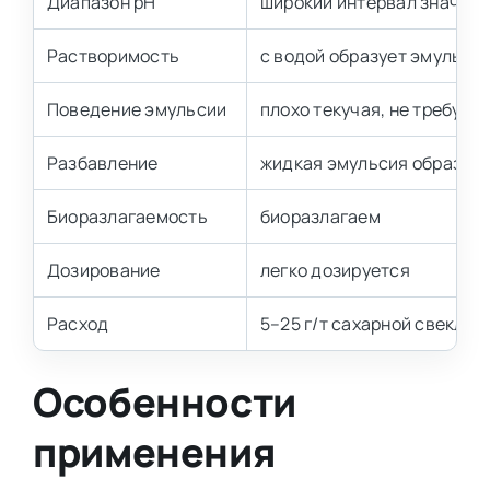
Диапазон pH
широкий интервал значен
Растворимость
с водой образует эмульси
Поведение эмульсии
плохо текучая, не требуе
Разбавление
жидкая эмульсия образует
Биоразлагаемость
биоразлагаем
Дозирование
легко дозируется
Расход
5–25 г/т сахарной свеклы 
Особенности
применения