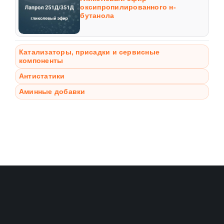
оксипропилированного н-
бутанола
Катализаторы, присадки и сервисные
компоненты
Антистатики
Аминные добавки