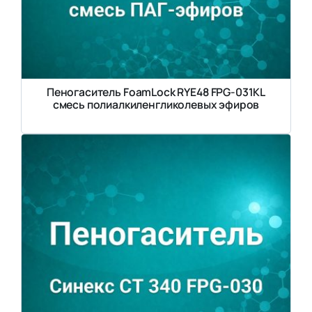
Пеногаситель FoamLock RYE48 FPG-031KL
смесь полиалкиленгликолевых эфиров