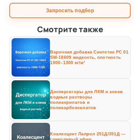
Запросить подбор
Смотрите также
Варочная добавка Синтетик РС 01
SM-18609 жидкость, плотность
1000–1300 кг/м³
Диспергаторы для ЛКМ и клеев
водные растворы
полиакрилатов и
поликарбоксилатов
Коалесцент Лапрол 251Д/351Д —
гликолевый эфир