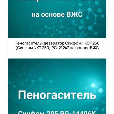
Пеногаситель-деаэратор Синфом НКСТ 250
(Синфом NXT 250) PG-21247 на основе ВЖС