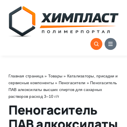
Skip
to
content
Главная страница
»
Товары
»
Катализаторы, присадки и
сервисные компоненты
»
Пеногасители
»
Пеногаситель
ПАВ алкоксилаты высших спиртов для сахарных
растворов расход 3–10 г/т
Пеногаситель
ПАВ алкоксилаты