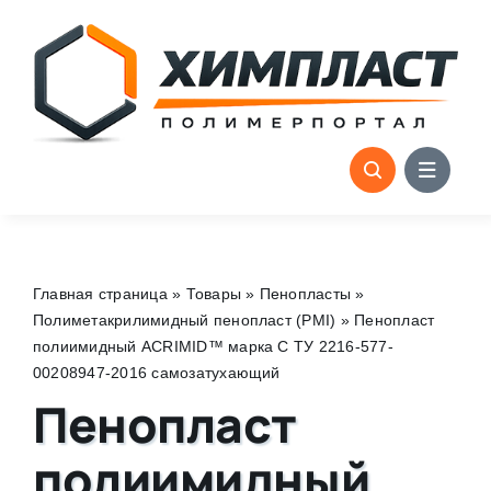
Skip
to
content
Главная страница
»
Товары
»
Пенопласты
»
Полиметакрилимидный пенопласт (PMI)
»
Пенопласт
полиимидный ACRIMID™ марка С ТУ 2216-577-
00208947-2016 самозатухающий
Пенопласт
полиимидный