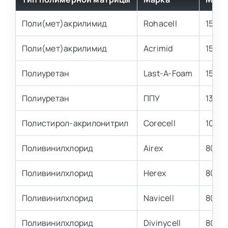
Поли(мет)акрилимид
Rohacell
150-
Поли(мет)акрилимид
Acrimid
150-1
Полиуретан
Last-A-Foam
150-1
Полиуретан
ППУ
130-1
Полистирол-акрилонитрил
Corecell
100-1
Поливинилхлорид
Airex
80-9
Поливинилхлорид
Herex
80-9
Поливинилхлорид
Navicell
80-9
Поливинилхлорид
Divinycell
80-9