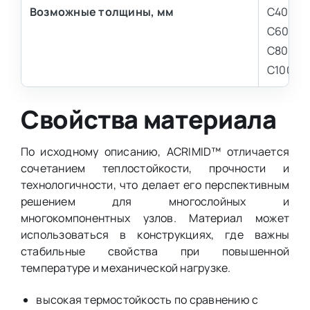
Возможные толщины, мм
С40 — д
С60 — д
С80 — д
С100 — 
Свойства материала
По исходному описанию, ACRIMID™ отличается
сочетанием теплостойкости, прочности и
технологичности, что делает его перспективным
решением для многослойных и
многокомпонентных узлов. Материал может
использоваться в конструкциях, где важны
стабильные свойства при повышенной
температуре и механической нагрузке.
высокая термостойкость по сравнению с