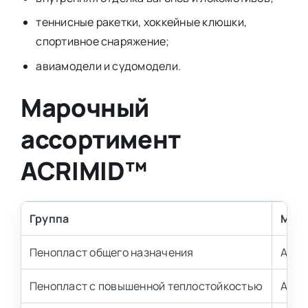
теннисные ракетки, хоккейные клюшки,
спортивное снаряжение;
авиамодели и судомодели.
Марочный
ассортимент
ACRIMID™
Группа
Мар
Пенопласт общего назначения
Acri
Пенопласт с повышенной теплостойкостью
Acri