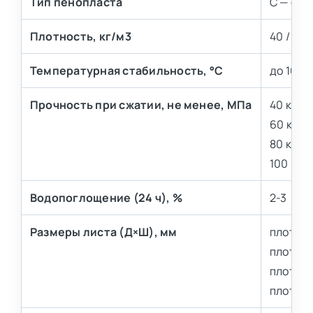
Тип пенопласта
С — сам
Плотность, кг/м3
40 / 60 
Температурная стабильность, °С
до 160
Прочность при сжатии, не менее, МПа
40 кг/м
60 кг/м3
80 кг/м3
100 кг/м
Водопоглощение (24 ч), %
2-3
Размеры листа (Д×Ш), мм
плотнос
плотнос
плотнос
плотнос