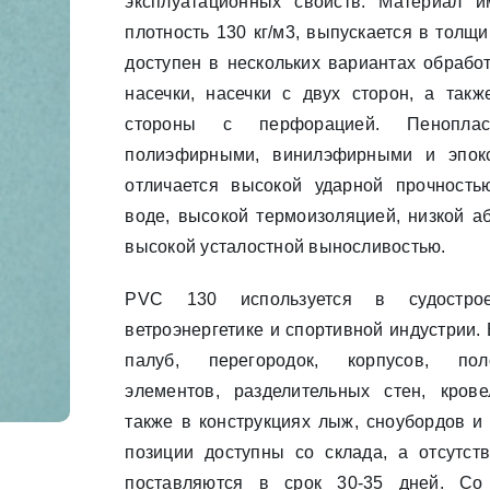
эксплуатационных свойств. Материал 
плотность 130 кг/м3, выпускается в толщи
доступен в нескольких вариантах обработ
насечки, насечки с двух сторон, а такж
стороны с перфорацией. Пенопла
полиэфирными, винилэфирными и эпок
отличается высокой ударной прочность
воде, высокой термоизоляцией, низкой а
высокой усталостной выносливостью.
PVC 130 используется в судостроен
ветроэнергетике и спортивной индустрии.
палуб, перегородок, корпусов, пол
элементов, разделительных стен, кров
также в конструкциях лыж, сноубордов и
позиции доступны со склада, а отсутс
поставляются в срок 30-35 дней. Со