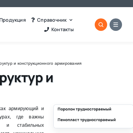
Продукция
Справочник
Контакты
руктур и конструкционного армирования
руктур и
как армирующий и
Поролон трудносгораемый
турах, где важны
Пенопласт трудносгораемый
⛶
а и стабильных
⛶