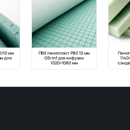
0/10 мм
ПВХ пенопласт Р80 10 мм
Пеноп
мм для
GS+inf для инфузии
1140
1020×1080 мм
сэндв