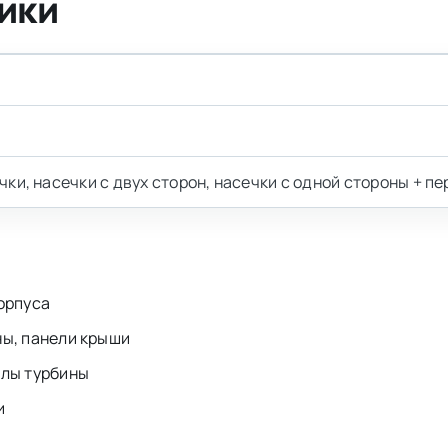
ики
чки, насечки с двух сторон, насечки с одной стороны + п
орпуса
ны, панели крыши
олы турбины
и