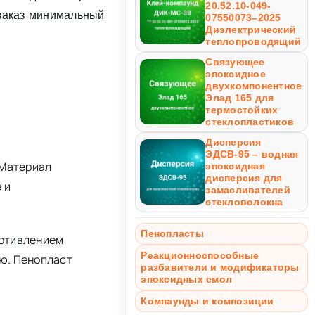
20.52.10-049-
 заказ минимальный
07550073–2025
Диэлектрический
теплопроводящий
Связующее
эпоксидное
двухкомпонентное
Элад 165 для
термостойких
стеклопластиков
Дисперсия
ЭДСВ-95 – водная
 Материал
эпоксидная
дисперсия для
 и
замасливателей
стекловолокна
Пенопласты
ротивлением
Реакционноспособные
ю. Пенопласт
разбавители и модификаторы
эпоксидных смол
Компаунды и композиции