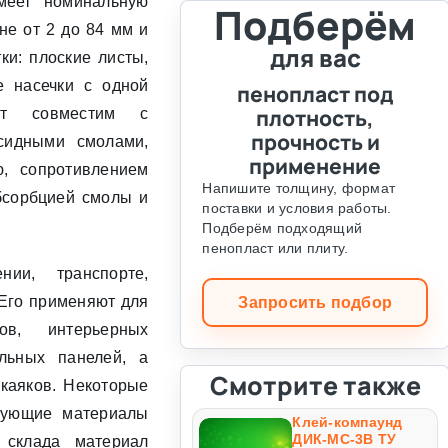
имеет номинальную
Подберём
не от 2 до 84 мм и
для вас
ки: плоские листы,
е насечки с одной
пенопласт под
плотность,
ст совместим с
прочность и
сидными смолами,
применение
ю, сопротивлением
Напишите толщину, формат
бсорбцией смолы и
поставки и условия работы.
Подберём подходящий
пенопласт или плиту.
ии, транспорте,
 Его применяют для
Запросить подбор
ов, интерьерных
ельных панелей, а
Смотрите также
 каяков. Некоторые
твующие материалы
Клей-компаунд
ДИК-МС-3В ТУ
 склада материал