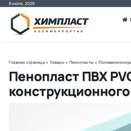
8 июля, 2026
Skip
to
content
Главная страница
»
Товары
»
Пенопласты
»
Поливинилхлори
Пенопласт ПВХ PVC
конструкционного