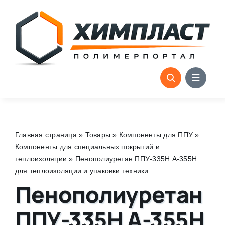
Skip
to
content
Главная страница
»
Товары
»
Компоненты для ППУ
»
Компоненты для специальных покрытий и
теплоизоляции
»
Пенополиуретан ППУ-335Н А-355Н
для теплоизоляции и упаковки техники
Пенополиуретан
ППУ-335Н А-355Н