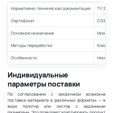
Нормативно-техническая документация
ТУ 2254
Сертификат
СЭЗ 33.
Основное назначение
Многосл
Методы переработки
Клеевое
Особенности
Неогнео
Индивидуальные
параметры поставки
По согласованию с заказчиком возможна
поставка материала в различных форматах — в
виде полотна или листов с заданными
размерами. Это позволяет адаптировать продукт