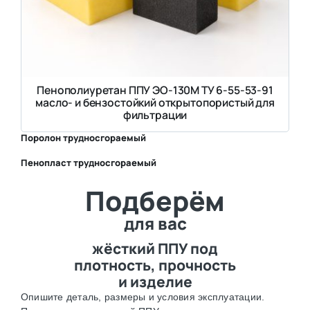
Пенополиуретан ППУ ЭО-130М ТУ 6-55-53-91
масло- и бензостойкий открытопористый для
фильтрации
Поролон трудносгораемый
Пенопласт трудносгораемый
⛶
Подберём
⛶
для вас
жёсткий ППУ под
плотность, прочность
и изделие
Опишите деталь, размеры и условия эксплуатации.