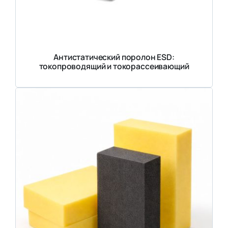
Антистатический поролон ESD:
токопроводящий и токорассеивающий