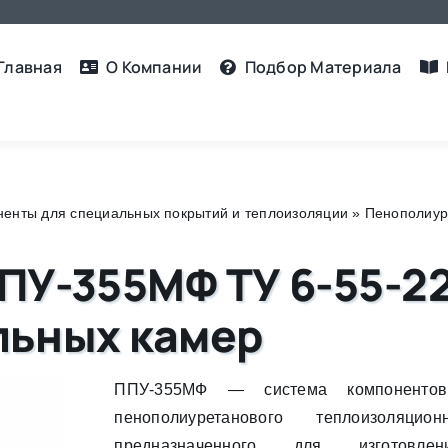
Главная
О Компании
Подбор Материалa
енты для специальных покрытий и теплоизоляции
»
Пенополиур
У-355МФ ТУ 6-55-22
льных камер
ППУ-355МФ — система компонентов
пенополиуретанового теплоизоляцио
предназначенного для изготовлен