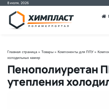
8 июля, 2026
Skip
to
content
Главная страница
»
Товары
»
Компоненты для ППУ
»
Компон
холодильных камер
Пенополиуретан ПП
утепления холоди