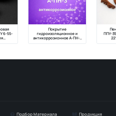
новая
Покрытие
Пе
У 6-55-
гидроизоляционное и
ППУ-35
ля
антикоррозионное А-ПН-3
22
ии
на основе ППУ
декор
 +170°С
бал
Подбор Материалa
Продукция