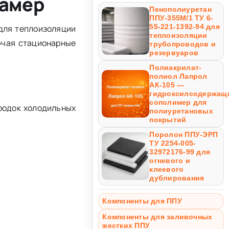
камер
Пенополиуретан
ППУ-355М/1 ТУ 6-
55-221-1392-94 для
для теплоизоляции
теплоизоляции
ючая стационарные
трубопроводов и
резервуаров
Полиакрилат-
полиол Лапрол
АК-105 —
гидроксилсодержащ
сополимер для
родок холодильных
полиуретановых
покрытий
Поролон ППУ-ЭРП
ТУ 2254-005-
32972176-99 для
огневого и
клеевого
дублирования
Компоненты для ППУ
Компоненты для заливочных
жестких ППУ