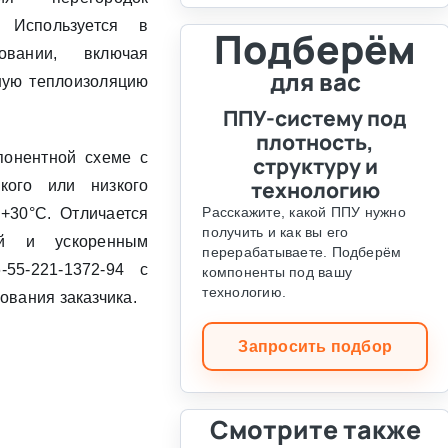
⛶
 Используется в
Подберём
вании, включая
для вас
ную теплоизоляцию
ППУ-систему под
плотность,
понентной схеме с
структуру и
технологию
кого или низкого
Расскажите, какой ППУ нужно
+30°C. Отличается
получить и как вы его
ей и ускоренным
перерабатываете. Подберём
55-221-1372-94 с
компоненты под вашу
технологию.
ования заказчика.
Запросить подбор
Смотрите также