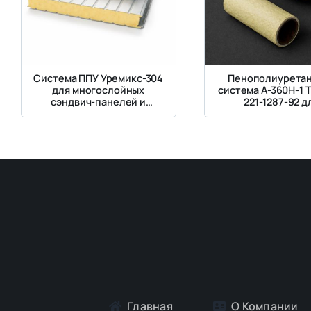
Система ППУ Уремикс-304
Пенополиурета
для многослойных
система А-360Н-1 Т
сэндвич-панелей и
221-1287-92 д
теплоизоляции до +150°C
теплоизоляц
трубопроводов до
Главная
О Компании