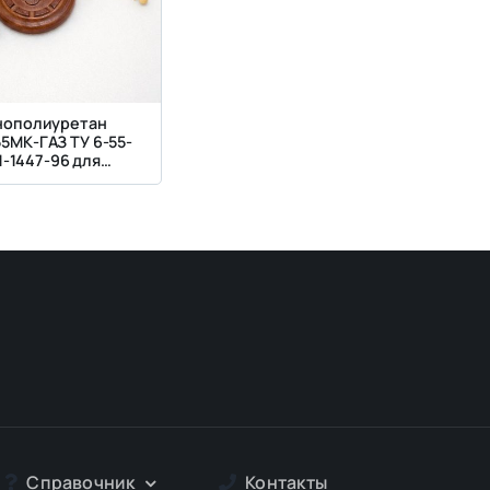
нополиуретан
5МК-ГАЗ ТУ 6-55-
1-1447-96 для
ативных панелей,
ок и бордюров
Справочник
Контакты