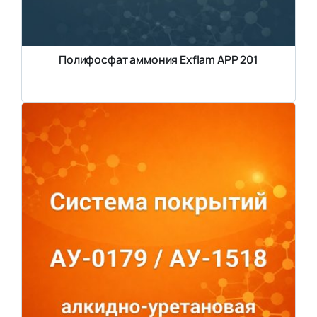
Полифосфат аммония Exflam APP 201