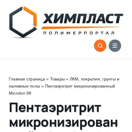
Skip
to
content
Главная страница
»
Товары
»
ЛКМ, покрытия, грунты и
наливные полы
»
Пентаэритрит микронизированный
Microlon 98
Пентаэритрит
микронизирован