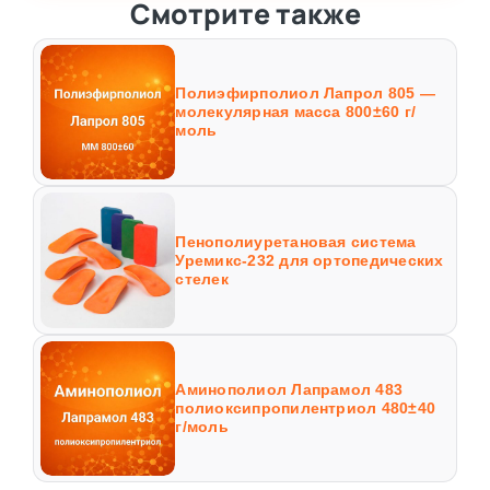
Смотрите также
Полиэфирполиол Лапрол 805 —
молекулярная масса 800±60 г/
моль
Пенополиуретановая система
Уремикс-232 для ортопедических
стелек
Аминополиол Лапрамол 483
полиоксипропилентриол 480±40
г/моль