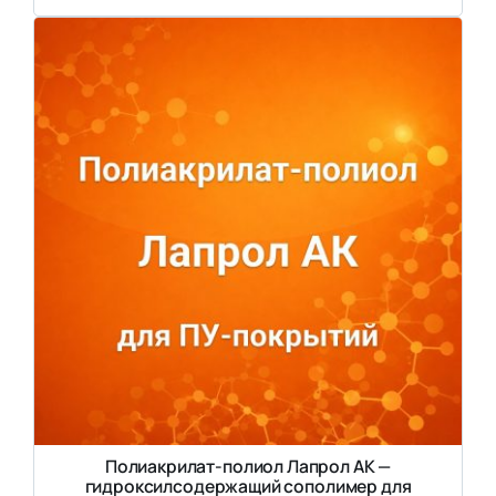
Полиакрилат-полиол Лапрол АК —
гидроксилсодержащий сополимер для