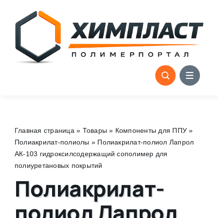
Skip
to
content
Главная страница
»
Товары
»
Компоненты для ППУ
»
Полиакрилат-полиолы
»
Полиакрилат-полиол Лапрол
АК-103 гидроксилсодержащий сополимер для
полиуретановых покрытий
Полиакрилат-
полиол Лапрол