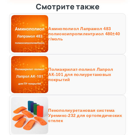
Смотрите также
Аминополиол Лапрамол 483
полиоксипропилентриол 480±40
г/моль
Полиакрилат-полиол Лапрол
АК-101 для полиуретановых
покрытий
Пенополиуретановая система
Уремикс-232 для ортопедических
стелек