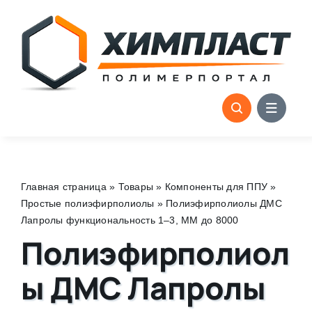
Skip
to
content
Главная страница
»
Товары
»
Компоненты для ППУ
»
Простые полиэфирполиолы
»
Полиэфирполиолы ДМС
Лапролы функциональность 1–3, ММ до 8000
Полиэфирполиол
ы ДМС Лапролы