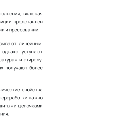
полнения, включая
зиции представлен
ии и прессовании.
азывают линейным.
 однако уступают
атурам и стиролу.
их получают более
нические свойства
переработки важно
сшитыми цепочками
ния.