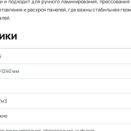
и и подходит для ручного ламинирования, прессования 
отовления и раскроя панелей, где важны стабильная геом
алей.
ики
5
×1240 мм
/м3
кие
ое ламинирование, прессование, инфузия