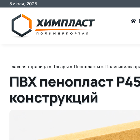
8 июля, 2026
Skip
to
content
Главная страница
»
Товары
»
Пенопласты
»
Поливинилхлори
ПВХ пенопласт Р45
конструкций