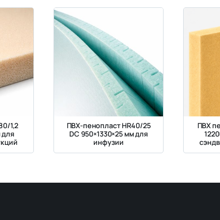
0/1,2
ПВХ-пенопласт HR40/25
ПВХ п
м для
DC 950×1330×25 мм для
1220
укций
инфузии
сэндв