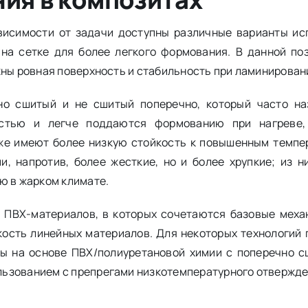
ависимости от задачи доступны различные варианты ис
 на сетке для более легкого формования. В данной по
жны ровная поверхность и стабильность при ламинирован
но сшитый и не сшитый поперечно, который часто н
стью и легче поддаются формованию при нагреве,
кже имеют более низкую стойкость к повышенным темпер
, напротив, более жесткие, но и более хрупкие; из н
ю в жарком климате.
я ПВХ-материалов, в которых сочетаются базовые меха
кость линейных материалов. Для некоторых технологий 
лы на основе ПВХ/полиуретановой химии с поперечно 
льзованием с препрегами низкотемпературного отвержде