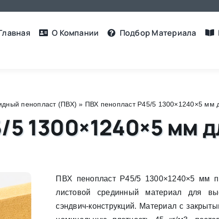
Главная
О Компании
Подбор Материалa
дный пенопласт (ПВХ)
»
ПВХ пенопласт Р45/5 1300×1240×5 мм д
/5 1300×1240×5 мм д
ПВХ пенопласт Р45/5 1300×1240×5 мм п
листовой срединный материал для выс
сэндвич-конструкций. Материал с закрыт