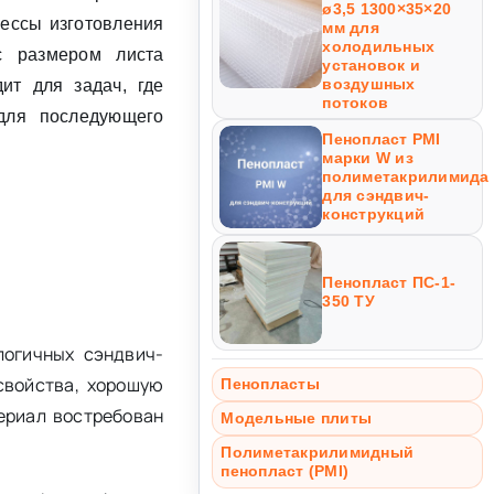
ø3,5 1300×35×20
цессы изготовления
мм для
холодильных
с размером листа
установок и
воздушных
ит для задач, где
потоков
 для последующего
Пенопласт PMI
марки W из
полиметакрилимида
для сэндвич-
конструкций
Пенопласт ПС-1-
350 ТУ
логичных сэндвич-
свойства, хорошую
Пенопласты
ериал востребован
Модельные плиты
Полиметакрилимидный
пенопласт (PMI)