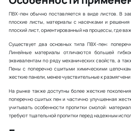
ПВХ-пен обычно поставляется в виде листов. В з
плоские листы, материалы с насечками и решения
плоский лист, ориентированный на процессы, где ва
Существует два основных типа ПВХ-пен: попереч
Линейные материалы отличаются большей гибко
эквивалентам по ряду механических свойств, а та
Пены с поперечно сшитыми химическими цепочками
жесткие панели, менее чувствительные к размягчени
На рынке также доступны более жесткие поколени
поперечно сшитых пен и частично улучшенная жест
учитывать особенности пропитки смолой: материа
требуют тщательной пропитки перед надежным испо