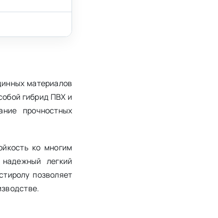
динных материалов
собой гибрид ПВХ и
ание прочностных
ойкость ко многим
 надежный легкий
стиролу позволяет
изводстве.