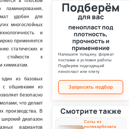
вляется в плоском
Подберём
 ламинирования,
для вас
рмат удобен для
угих многослойных
пенопласт под
плотность,
хнологичность и
прочность и
широко применяется
применение
нию статических и
Напишите толщину, формат
й стойкости к
поставки и условия работы.
м химикатам.
Подберём подходящий
пенопласт или плиту.
 один из базовых
й с обшивками из
Запросить подбор
позволяет безопасно
молами, что делает
Смотрите также
х производства. В
а широкий диапазон
Соты из
поликарбоната
азных вариантов