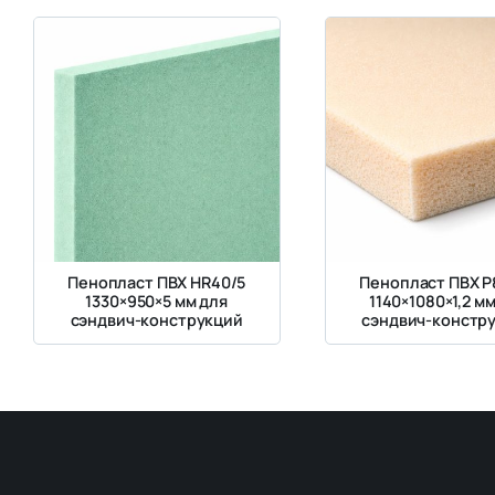
Пенопласт ПВХ HR40/5
Пенопласт ПВХ Р8
1330×950×5 мм для
1140×1080×1,2 м
сэндвич-конструкций
сэндвич-констр