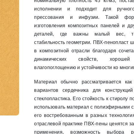
номинальную плотность 45 кг/м3, поста
исполнении и подходит для ручного
прессования и инфузии. Такой фо
изготовления композитных панелей и др
деталей, где важны малый вес, те
стабильность геометрии. ПВХ-пенопласт 
в композитной отрасли благодаря сочета
динамических свойств, хороше
влагопоглощению и устойчивости ко многи
Материал обычно рассматривается как
вариантов сердечника для конструкци
стеклопластика. Его стойкость к стиролу 
использовать материал с полиэфирными с
его востребованным в разных технология
отраслевой практике ПВХ-пены ценятся з
применения, возможность выбора р