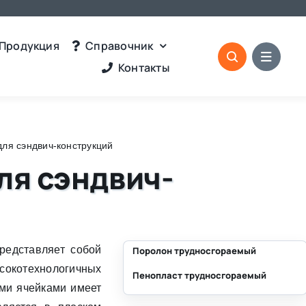
Продукция
Справочник
Контакты
ля сэндвич-конструкций
ля сэндвич-
редставляет собой
Поролон трудносгораемый
окотехнологичных
Пенопласт трудносгораемый
⛶
ыми ячейками имеет
⛶