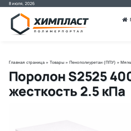
8 июля, 2026
Skip
to
content
Главная страница
»
Товары
»
Пенополиуретан (ППУ)
»
Мягк
Поролон S2525 400
жесткость 2.5 кПа