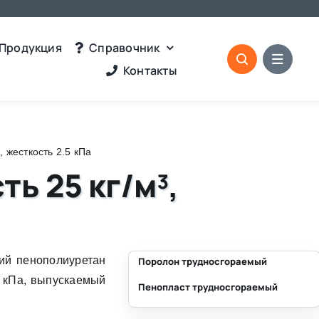
Продукция
Справочник
Контакты
 жесткость 2.5 кПа
ь 25 кг/м³,
ий пенополиуретан
Поролон трудносгораемый
.5 кПа, выпускаемый
Пенопласт трудносгораемый
⛶
⛶