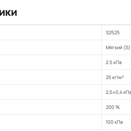
ики
S2525
Мягкий (S)
2.5 кПа
25 кг/м³
2,5±0,4 кП
200 %
100 кПа