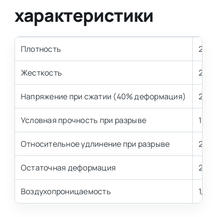
характеристики
Плотность
25 к
Жесткость
2.5 
Напряжение при сжатии (40% деформация)
2,5±
Условная прочность при разрыве
100 
Относительное удлинение при разрыве
200 
Остаточная деформация
2,0-
Воздухопроницаемость
1,3-1