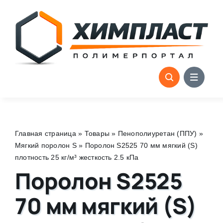
Skip
to
content
Главная страница
»
Товары
»
Пенополиуретан (ППУ)
»
Мягкий поролон S
»
Поролон S2525 70 мм мягкий (S)
плотность 25 кг/м³ жесткость 2.5 кПа
Поролон S2525
70 мм мягкий (S)