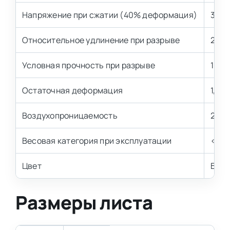
Напряжение при сжатии (40% деформация)
3,2±
Относительное удлинение при разрыве
200 
Условная прочность при разрыве
100 
Остаточная деформация
1,5-2
Воздухопроницаемость
2,0-
Весовая категория при эксплуатации
< 80 
Цвет
Бел
Размеры листа