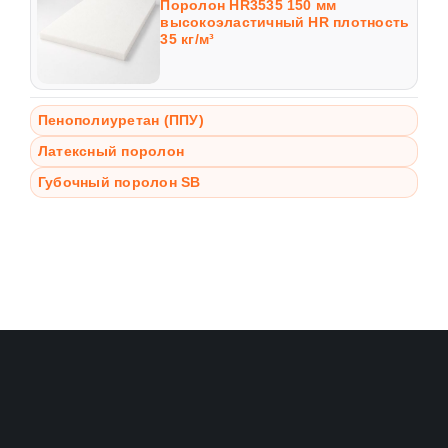
Поролон HR3535 150 мм
высокоэластичный HR плотность
35 кг/м³
Пенополиуретан (ППУ)
Латексный поролон
Губочный поролон SB