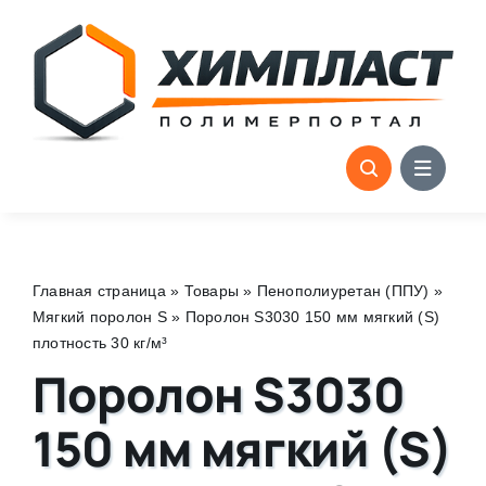
Skip
to
content
Главная страница
»
Товары
»
Пенополиуретан (ППУ)
»
Мягкий поролон S
»
Поролон S3030 150 мм мягкий (S)
плотность 30 кг/м³
Поролон S3030
150 мм мягкий (S)