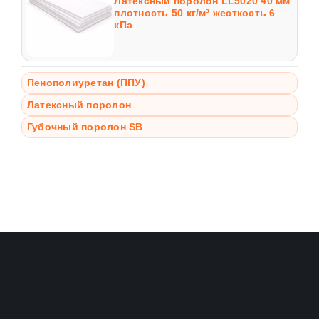
Латексный поролон LL5020 40 мм
плотность 50 кг/м³ жесткость 6
кПа
Пенополиуретан (ППУ)
Латексный поролон
Губочный поролон SB