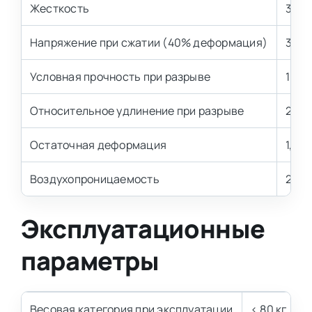
Жесткость
3 кП
Напряжение при сжатии (40% деформация)
3,2±
Условная прочность при разрыве
100 
Относительное удлинение при разрыве
200 
Остаточная деформация
1,5–2
Воздухопроницаемость
2,0–
Эксплуатационные
параметры
Весовая категория при эксплуатации
< 80 кг